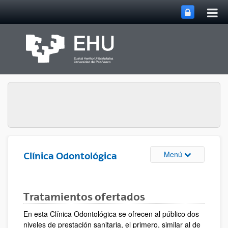
Abri
Saltar al contenido principal
me
prin
Abrir/cerrar m
Menú
Clínica Odontológica
Tratamientos ofertados
En esta Clínica Odontológica se ofrecen al público dos
niveles de prestación sanitaria, el primero, similar al de