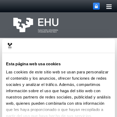
Abri
Saltar al contenido principal
me
prin
Esta página web usa cookies
Las cookies de este sitio web se usan para personalizar
el contenido y los anuncios, ofrecer funciones de redes
Abrir/cerrar m
Menú
CPWV
sociales y analizar el tráfico. Además, compartimos
información sobre el uso que haga del sitio web con
nuestros partners de redes sociales, publicidad y análisis
Tesis doctorales de 2009
web, quienes pueden combinarla con otra información
que les haya proporcionado o que hayan recopilado a
Irene Sierra García
"Desactivación y regeneración
partir del uso que haya hecho de sus servicios.