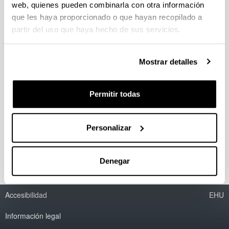
web, quienes pueden combinarla con otra información
Erdiko hodi ezberdinez hornituriko
que les haya proporcionado o que hayan recopilado a
iturri oahntze konikoen ikerketa
partir del uso que haya hecho de sus servicios.
hidrodinamikoa eta beraien
aplikazioa lehorketan
Mostrar detalles
Doctorando/a:
Haritz Altzibar Manterola
Permitir todas
Año:
2011
Personas encargadas de la dirección:
Personalizar
M. Olazar Aurrecoechea y M.J. San José Álvarez
Denegar
Accesibilidad
EHU
Información legal