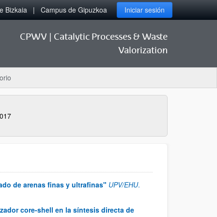
 Bizkaia
Campus de Gipuzkoa
Iniciar sesión
CPWV | Catalytic Processes & Waste
Valorization
orio
017
do de arenas finas y ultrafinas"
UPV/EHU
.
ador core-shell en la síntesis directa de