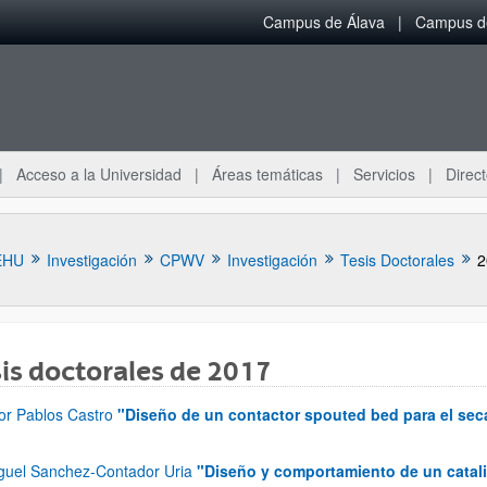
Campus de Álava
Campus de
Acceso a la Universidad
Áreas temáticas
Servicios
Direct
EHU
Investigación
CPWV
Investigación
Tesis Doctorales
2
is doctorales de 2017
ar subpáginas
tor Pablos Castro
"Diseño de un contactor spouted bed para el seca
guel Sanchez-Contador Uria
"Diseño y comportamiento de un cataliz