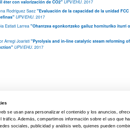
il éter con valorización de CO2"
UPV/EHU
.
2017
ena Rodriguez Saez
"Evaluación de la capacidad de la unidad FCC d
ar subpáginas
lefinas"
UPV/EHU
.
2017
oia Estiati Larrea
"Ohantzea egonkortzeko gailuz hornituriko iturri
or Arregi Joaristi
"Pyrolysis and in-line catalytic steam reforming 
ction"
UPV/EHU
.
2017
ies
pa
Ayuda
web se usan para personalizar el contenido y los anuncios, ofrec
el tráfico. Además, compartimos información sobre el uso que ha
edes sociales, publicidad y análisis web, quienes pueden combin