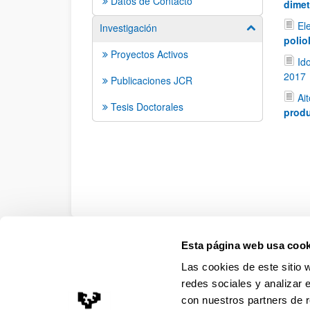
Datos de Contacto
dimet
El
Investigación
Mostrar/ocult
polio
Proyectos Activos
Id
2017
Publicaciones JCR
Ait
Tesis Doctorales
produ
Esta página web usa cook
Accesibilidad
Información legal
Contacto
Ma
Las cookies de este sitio 
redes sociales y analizar 
con nuestros partners de r