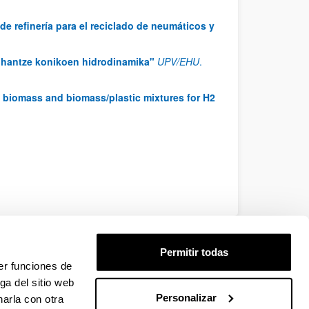
e refinería para el reciclado de neumáticos y
 ohantze konikoen hidrodinamika"
UPV/EHU
.
of biomass and biomass/plastic mixtures for H2
EHU
Permitir todas
er funciones de
ga del sitio web
Personalizar
arla con otra