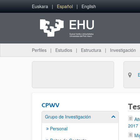
Saltar al contenido principal
Euskara
Español
English
Perfiles
Estudios
Estructura
Investigación
CPWV
Tes
Grupo de Investigación
Mostrar/ocult
Ai
2017
Personal
Mi