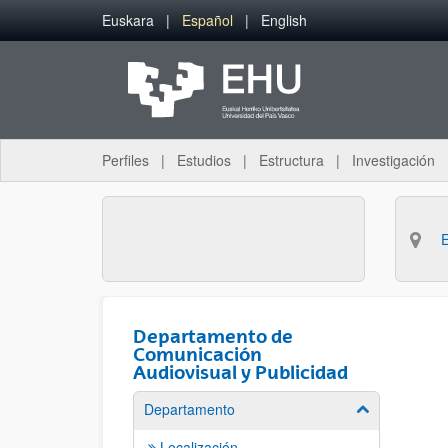
Saltar al contenido principal
Euskara
Español
English
Perfiles
Estudios
Estructura
Investigación
Departamento de
Comunicación
Audiovisual y Publicidad
Departamento
Mostrar/ocult
Localización