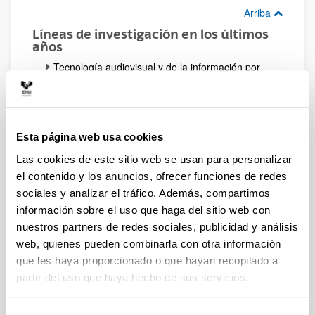
Arriba
Líneas de investigación en los últimos
años
Tecnología audiovisual y de la información por
Internet
Plataformas LMS de última generación
Aplicaciones móviles para la enseñanza
Arriba
Esta página web usa cookies
Publicaciones más relevantes
Las cookies de este sitio web se usan para personalizar
Palazio, Gorka J. (2015): "Canvas LMS, a usable
el contenido y los anuncios, ofrecer funciones de redes
free platform prepared for MOOCs". En: Global e-
sociales y analizar el tráfico. Además, compartimos
Learning, Madrid: UDIMA-CEF. ISBN: 978-84-
información sobre el uso que haga del sitio web con
454-2943-3
nuestros partners de redes sociales, publicidad y análisis
Palazio, Gorka J. (2015): "Telegram, mezularitza
web, quienes pueden combinarla con otra información
plataforma azkar eta segurua ikaskuntzarako".
que les haya proporcionado o que hayan recopilado a
En: Libro de actas del congreso Ikasnabar 2015.
Bilbao: Servicio Editorial de la UPV/EHU. ISBN:
partir del uso que haya hecho de sus servicios.
978-84-9082-283-8
Palazio, Gorka J. (2014): "Uso de las Redes