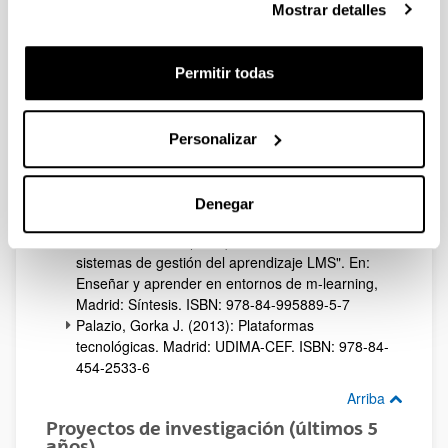
Sociales en la Educación y su analítica". En:
Mostrar detalles
Microcontenidos, miniMOOCs y mLearning,
Ikasnabar 2014, Bilbao: Euskal Herriko
Unibertsitateko Argitalpen Zerbitzua. ISBN: 978-
Permitir todas
84-9860-999-8
Palazio, Gorka J. (2014): "MOOCen bidezko
ikaskuntza librea: ezaugarriak eta osagarriak".
Personalizar
En: Microcontenidos, miniMOOCs y mLearning,
Ikasnabar 2014, Bilbao: Euskal Herriko
Unibertsitateko Argitalpen Zerbitzua. ISBN: 978-
Denegar
84-9860-999-8
Palazio, Gorka J. (2013): "De los CMS a los
sistemas de gestión del aprendizaje LMS". En:
Enseñar y aprender en entornos de m-learning,
Madrid: Síntesis. ISBN: 978-84-995889-5-7
Palazio, Gorka J. (2013): Plataformas
tecnológicas. Madrid: UDIMA-CEF. ISBN: 978-84-
454-2533-6
Arriba
Proyectos de investigación (últimos 5
años)