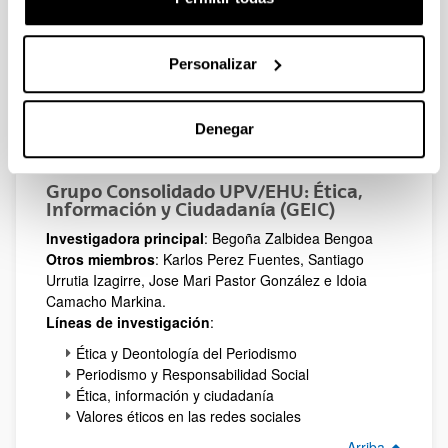
Futuro del Periodismo
Alfabetización audiovisual
Medios y lenguas minorizadas
Personalizar
Medios y conflicto
(Abre una nueva ventana)
Grupo Consolidado UPV/EHU: Hedabideak,
Gizartea eta Hezkuntza (HGH )
Denegar
Arriba
Grupo Consolidado UPV/EHU: Ética,
Información y Ciudadanía (GEIC)
Investigadora principal
: Begoña Zalbidea Bengoa
Otros miembros
: Karlos Perez Fuentes, Santiago
Urrutia Izagirre, Jose Mari Pastor González e Idoia
Camacho Markina.
Líneas de investigación
:
Ética y Deontología del Periodismo
Periodismo y Responsabilidad Social
Ética, información y ciudadanía
Valores éticos en las redes sociales
Arriba