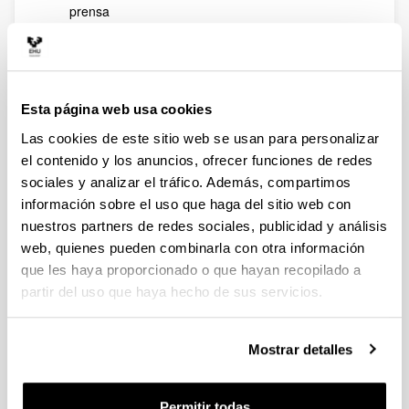
prensa
Perspectiva de género en las revistas masculinas
y femeninas
Evolución de los cibermedios
Arriba
Esta página web usa cookies
Grupo Consolidado UPV/EHU:
Las cookies de este sitio web se usan para personalizar
Hedabideak, Gizartea eta Hezkuntza
(HGH )
el contenido y los anuncios, ofrecer funciones de redes
sociales y analizar el tráfico. Además, compartimos
Investigador principal
: Txema Ramírez de la Piscina
Martínez
información sobre el uso que haga del sitio web con
Otros miembros
: Alazne Ayestaran Yarza, Beatriz
nuestros partners de redes sociales, publicidad y análisis
Zabalondo Loidi (Comunicación Audiovisual y
web, quienes pueden combinarla con otra información
Publicidad), Antxoka Agirre Maiora (Periodismo II), José
que les haya proporcionado o que hayan recopilado a
Mari Pastor González, Imanol Murua Uria (Periodismo
partir del uso que haya hecho de sus servicios.
II), María Teresa Agirreazaldegi Berriozabal, Ramón
Zallo Elguezabal (Comunicación Audiovisual y
Publicidad) e Itsaso Manias Muñoz (Gobierno Vasco.
Mostrar detalles
Investigadora predoctoral).
Líneas de investigación
:
Periodismo de calidad
Permitir todas