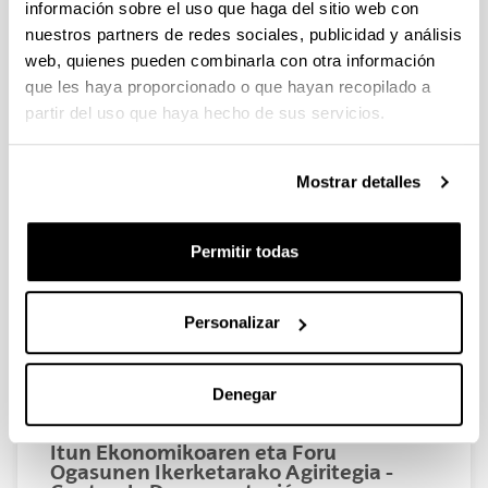
información sobre el uso que haga del sitio web con
nuestros partners de redes sociales, publicidad y análisis
web, quienes pueden combinarla con otra información
que les haya proporcionado o que hayan recopilado a
https://www.liuc.it/ricerca/in-evidenza/iec-
partir del uso que haya hecho de sus servicios.
institute-for-entrepreneurship-and-
competitiveness/
Instituto Complutense de Estudios
Mostrar detalles
Internacionales
Permitir todas
Personalizar
Denegar
https://www.ucm.es/icei/
Itun Ekonomikoaren eta Foru
Ogasunen Ikerketarako Agiritegia -