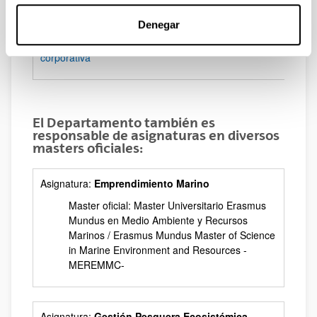
Web:
Denegar
https://www.ehu.eus/es/web/graduondokoak/experto-
universidad-estrategias-internacionalizacion-
corporativa
El Departamento también es
responsable de asignaturas en diversos
masters oficiales:
Asignatura:
Emprendimiento Marino
Master oficial: Master Universitario Erasmus
Mundus en Medio Ambiente y Recursos
Marinos / Erasmus Mundus Master of Science
in Marine Environment and Resources -
MEREMMC-
Asignatura:
Gestión Pesquera Ecosistémica