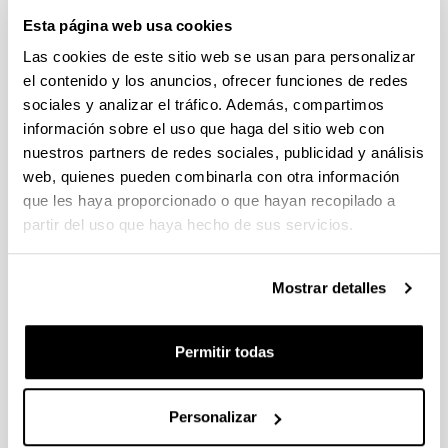
Lourdes Serna Blanco (vocal)
Esta página web usa cookies
Web:
Las cookies de este sitio web se usan para personalizar
https://www.ehu.eus/es/web/graduondokoak/master-
el contenido y los anuncios, ofrecer funciones de redes
tributacion-asesoria-fiscal
sociales y analizar el tráfico. Además, compartimos
información sobre el uso que haga del sitio web con
nuestros partners de redes sociales, publicidad y análisis
Experto de Universidad en Estrategias de
web, quienes pueden combinarla con otra información
Internacionalización Corporativa
que les haya proporcionado o que hayan recopilado a
Dirección Académica:
partir del uso que haya hecho de sus servicios.
Ricardo Bustillo Mesanza
Eva Bea González
Mostrar detalles
Catalina Gálvez Gálvez
Comisión Académica:
Permitir todas
Ricardo Bustillo Mesanza (presidente)
Eva Bea González (vocal)
Personalizar
Catalina Gálvez Gálvez (vocal)