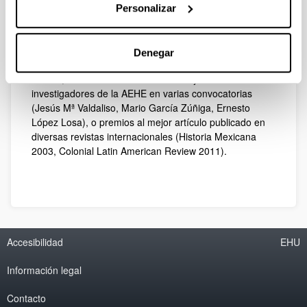
El profesorado del departamento ha sido distinguido
Personalizar
con numerosos premios y reconocimientos a la labor
investigadora, entre los que destacan el premio
Trayectoria 2013 de la Asociación Española de Historia
Denegar
Económica (AEHE) concedido a Emiliano Fernández de
Pinedo, el Premio Ramón Carande a jóvenes
investigadores de la AEHE en varias convocatorias
(Jesús Mª Valdaliso, Mario García Zúñiga, Ernesto
López Losa), o premios al mejor artículo publicado en
diversas revistas internacionales (Historia Mexicana
2003, Colonial Latin American Review 2011).
Accesibilidad
EHU
Información legal
Contacto