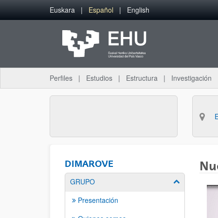
Saltar al contenido principal
Euskara
Español
English
Perfiles
Estudios
Estructura
Investigación
DIMAROVE
Nue
GRUPO
Mostrar/ocult
Presentación