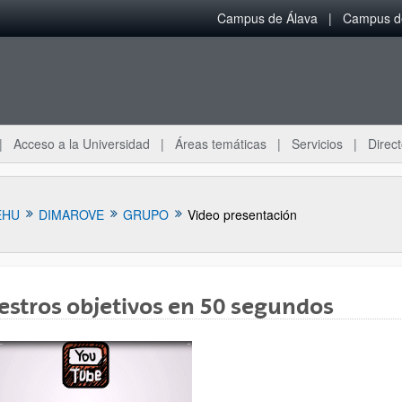
Campus de Álava
Campus de
Acceso a la Universidad
Áreas temáticas
Servicios
Direct
EHU
DIMAROVE
GRUPO
Video presentación
stros objetivos en 50 segundos
ar subpáginas