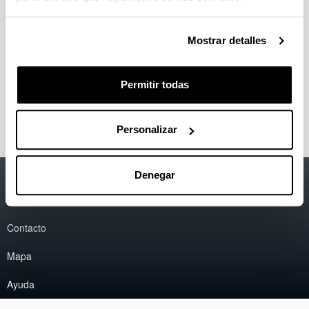
El centro
Presentación
Mostrar detalles
Localización y contacto
Funciones
Director
Permitir todas
Consejo de Dirección
Enlaces de interés
Personalizar
Accesibilidad
EHU
Denegar
Información legal
Contacto
Mapa
Ayuda