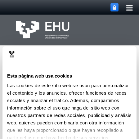
Abri
Saltar al contenido principal
me
prin
Esta página web usa cookies
Las cookies de este sitio web se usan para personalizar
el contenido y los anuncios, ofrecer funciones de redes
Centro Internacional de
Abrir/cerrar m
Menú
Investigación DMS
sociales y analizar el tráfico. Además, compartimos
información sobre el uso que haga del sitio web con
nuestros partners de redes sociales, publicidad y análisis
web, quienes pueden combinarla con otra información
Mapa del sitio
que les haya proporcionado o que hayan recopilado a
partir del uso que haya hecho de sus servicios.
Centro Internacional de Investigación DMS