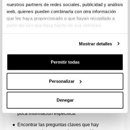
como un bien común, mediante la
nuestros partners de redes sociales, publicidad y análisis
evaluación de actividades transversales
web, quienes pueden combinarla con otra información
llevadas a cabo por la doctoranda o el
que les haya proporcionado o que hayan recopilado a
doctorando relacionadas con diferentes
partir del uso que haya hecho de sus servicios.
dimensiones de la Ciencia Abierta y la
Ciencia Ciudadana, así como la
capacitación adquirida en sendas
Mostrar detalles
disciplinas en formato de
microcredenciales o similar.
Permitir todas
Personalizar
Capacidades y destrezas personales
Denegar
Desenvolverse en contextos en los que hay
poca información específica.
Encontrar las preguntas claves que hay