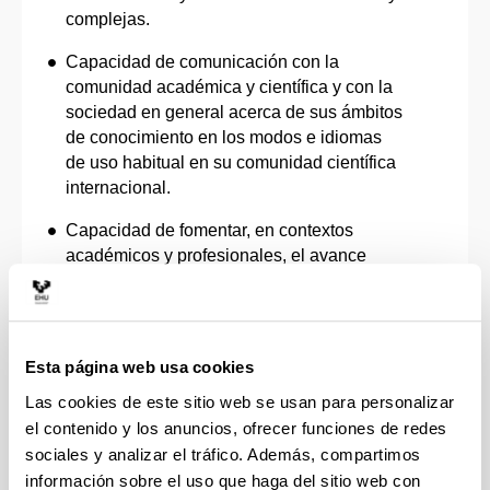
complejas.
Capacidad de comunicación con la
comunidad académica y científica y con la
sociedad en general acerca de sus ámbitos
de conocimiento en los modos e idiomas
de uso habitual en su comunidad científica
internacional.
Capacidad de fomentar, en contextos
académicos y profesionales, el avance
científico, tecnológico, social, artístico o
cultural dentro de una sociedad basada en
el conocimiento.
Esta página web usa cookies
Capacidad de fomentar la Ciencia Abierta y
la Ciencia Ciudadana, conforme al artículo
Las cookies de este sitio web se usan para personalizar
12 de la Ley Orgánica 2/2023, de 22 de
el contenido y los anuncios, ofrecer funciones de redes
marzo, como modo de contribuir a la
sociales y analizar el tráfico. Además, compartimos
consideración del conocimiento científico
información sobre el uso que haga del sitio web con