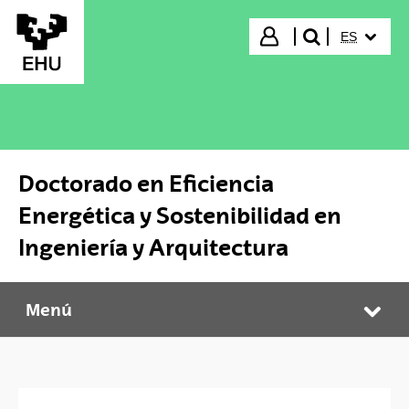
Saltar al contenido principal
IDIOMA S
Iniciar sesión
ES
buscar"
Doctorado en Eficiencia
Energética y Sostenibilidad en
Ingeniería y Arquitectura
Menú
Doctorado en Eficiencia Energética y Sostenibilidad en Ingeniería y Arquitectura
Abr