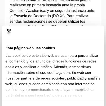
realizarse en primera instancia ante la propia
Comisión Académica, y en segunda instancia ante
la Escuela de Doctorado (DOKe). Para realizar
sendas reclamaciones se deberán utilizar los
impresos oficiales
disponibles en la normativa.
En todo caso, el resultado de la evaluación lo
podrán consultar las y los doctorandos así como
Esta página web usa cookies
sus directoras y directores a través del aplicativo
GAUR
, tal y como se indica en los
manuales
Las cookies de este sitio web se usan para personalizar
correspondientes.
el contenido y los anuncios, ofrecer funciones de redes
sociales y analizar el tráfico. Además, compartimos
Permanencia en un programa de doctorado
información sobre el uso que haga del sitio web con
nuestros partners de redes sociales, publicidad y análisis
A tenor de lo establecido en el artículo 11.7 del Real
web, quienes pueden combinarla con otra información
Decreto 99/2011, la evaluación anual positiva por la
que les haya proporcionado o que hayan recopilado a
Comisión Académica del Programa de Doctorado,
partir del uso que haya hecho de sus servicios.
tanto del
Plan de Investigación
como del
Documento de Actividades, junto con los informes