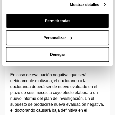
que a tal efecto deberán emitir el Tutor y el Director
Mostrar detalles
de Tesis Doctoral dentro del aplicativo GAUR,
serán requisitos indispensables para continuar en
Permitir todas
el Programa.
Una vez finalice el periodo de evaluación dispuesto
Personalizar
para las Comisiones Académicas, y de acuerdo con
el calendario de matrícula establecido por la
Comisión de Posgrado, se procederá a gestionar la
Denegar
emisión de la segunda matrícula a todo el
alumnado evaluado.
En caso de evaluación negativa, que será
debidamente motivada, el doctorando o la
doctoranda deberá ser de nuevo evaluado en el
plazo de seis meses, a cuyo efecto elaborará un
nuevo informe del plan de investigación. En el
supuesto de producirse nueva evaluación negativa,
el doctorando causará baja definitiva en el