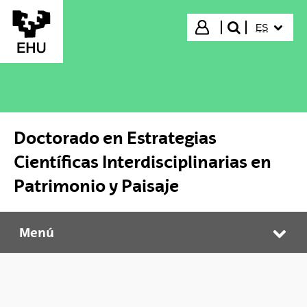
Saltar al contenido principal
IDIOMA S
Iniciar sesión
ES
buscar"
Doctorado en Estrategias
Científicas Interdisciplinarias en
Patrimonio y Paisaje
Menú
Doctorado en Estrategias Científicas Interdisciplinarias en Patrimonio y Paisaje
Abr