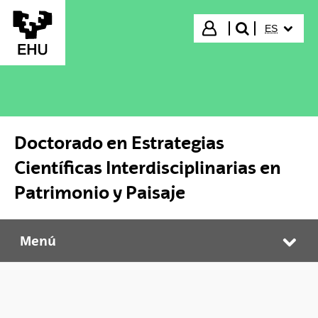
Saltar al contenido principal
IDIOMA S
Iniciar sesión
ES
buscar"
Doctorado en Estrategias
Científicas Interdisciplinarias en
Patrimonio y Paisaje
Menú
Doctorado en Estrategias Científicas Interdisciplinarias en Patrimonio y Paisaje
Abr