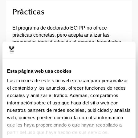
Prácticas
El programa de doctorado ECIPP no ofrece
prácticas concretas, pero acepta analizar las
propuestas individuales de alumnado, formuladas
con el visto bueno de su tutor o tutora. Estas
prácticas pueden ser:
Sobre una temática específica, dentro de las
Esta página web usa cookies
líneas de investigación, a realizar en una
Las cookies de este sitio web se usan para personalizar
empresa o institución pública, bajo los términos
el contenido y los anuncios, ofrecer funciones de redes
recogidos en un convenio específico.
sociales y analizar el tráfico. Además, compartimos
Convocadas por una entidad ajena a la
información sobre el uso que haga del sitio web con
UPV/EHU (Centros de Investigación, Confebask,
nuestros partners de redes sociales, publicidad y análisis
Erasmus+, etc.), a la que el alumnado del
web, quienes pueden combinarla con otra información
programa de doctorado se puede presentar y
que les haya proporcionado o que hayan recopilado a
conseguir financiación. En estos casos, a
partir del uso que haya hecho de sus servicios.
petición del tutor o tutora, la Comisión Académica