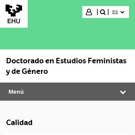
Saltar al contenido principal
IDIOMA S
Iniciar sesión
ES
buscar"
Doctorado en Estudios Feministas
y de Género
Menú
Doctorado en Estudios Feministas y de Género
Abr
Calidad