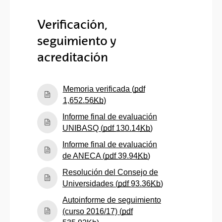
Verificación,
seguimiento y
acreditación
Memoria verificada (
pdf
(Abre una nueva ventana)
1,652.56
Kb
)
Informe final de evaluación
(Abre una nueva ve
UNIBASQ (
pdf
130.14
Kb
)
Informe final de evaluación
(Abre una nueva ven
de ANECA (
pdf
39.94
Kb
)
Resolución del Consejo de
(Abre una nueva
Universidades (
pdf
93.36
Kb
)
Autoinforme de seguimiento
(curso 2016/17) (
pdf