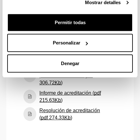
(curso 2022/23) (
pdf
Mostrar detalles
(Abre una nueva ventana)
451.03
Kb
)
Autoinforme de seguimiento
Permitir todas
(curso 2023/24) (
pdf
(Abre una nueva ventana)
438.04
Kb
)
Personalizar
Autoinforme de seguimiento
(curso 2024/25) (
pdf
(Abre una nueva ventana)
361.28
Kb
)
Denegar
Informe de autoevaluación
para la acreditación (
pdf
(Abre una nueva ventana)
306.72
Kb
)
Informe de acreditación (
pdf
(Abre una nueva ventana)
215.63
Kb
)
Resolución de acreditación
(Abre una nueva ventana)
(
pdf
274.33
Kb
)