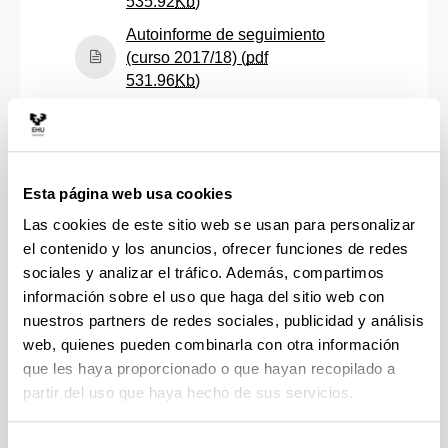
(Abre una nueva ventana)
535.92
Kb
)
Autoinforme de seguimiento
(curso 2017/18) (
pdf
(Abre una nueva ventana)
531.96
Kb
)
Autoinforme de seguimiento
(curso 2018/19) (
pdf
(Abre una nueva ventana)
538.02
Kb
)
Autoinforme de seguimiento
Esta página web usa cookies
(curso 2019/20) (
pdf
Las cookies de este sitio web se usan para personalizar
(Abre una nueva ventana)
539.70
Kb
)
el contenido y los anuncios, ofrecer funciones de redes
Autoinforme de seguimiento
sociales y analizar el tráfico. Además, compartimos
(curso 2020/21) (
pdf
información sobre el uso que haga del sitio web con
(Abre una nueva ventana)
439.43
Kb
)
nuestros partners de redes sociales, publicidad y análisis
web, quienes pueden combinarla con otra información
Autoinforme de seguimiento
que les haya proporcionado o que hayan recopilado a
(curso 2021/22) (
pdf
partir del uso que haya hecho de sus servicios.
(Abre una nueva ventana)
450.11
Kb
)
Autoinforme de seguimiento