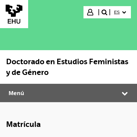
Saltar al contenido principal
IDIOMA S
Iniciar sesión
ES
buscar"
Doctorado en Estudios Feministas
y de Género
Menú
Doctorado en Estudios Feministas y de Género
Abr
Matrícula