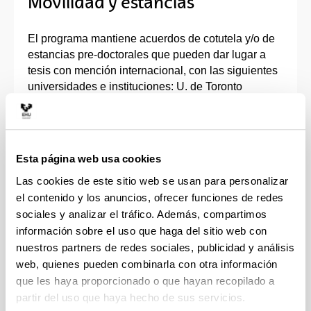
Movilidad y estancias
El programa mantiene acuerdos de cotutela y/o de
estancias pre-doctorales que pueden dar lugar a
tesis con mención internacional, con las siguientes
universidades e instituciones: U. de Toronto
(Canadá), Agencia de la Seguridad Social Sueca ,
U. de Tilburg (Paises Bajos), U. de Gissen
(Alemania), Karlsruhe Institute of Technology
(Alemania), Econometric Institute Erasmus- U. de
Esta página web usa cookies
Rotterdam (Países Bajos), Banco Central Europeo,
Las cookies de este sitio web se usan para personalizar
Kiel Institute for the World Economy (Alemania), U.
el contenido y los anuncios, ofrecer funciones de redes
de Pensilvania (EEUU), Instituto Universitario
sociales y analizar el tráfico. Además, compartimos
Europeo (Florencia, Italia), U. de Munich
(Alemania), Nottingham Business School-
información sobre el uso que haga del sitio web con
Nottingham Trent University (Reino Unido), U. de
nuestros partners de redes sociales, publicidad y análisis
Keele (Reino Unido), U. CEU Cardenal Herrera, U.
web, quienes pueden combinarla con otra información
Complutense de Madrid, U. of Southern California
que les haya proporcionado o que hayan recopilado a
en Los Ángeles (EEUU), U. de Manchester (Reino
partir del uso que haya hecho de sus servicios.
Unido), U. de Paris-Dauphine, City University