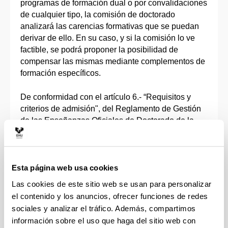
programas de formación dual o por convalidaciones
de cualquier tipo, la comisión de doctorado
analizará las carencias formativas que se puedan
derivar de ello. En su caso, y si la comisión lo ve
factible, se podrá proponer la posibilidad de
compensar las mismas mediante complementos de
formación específicos.
De conformidad con el artículo 6.- “Requisitos y
criterios de admisión", del Reglamento de Gestión
de las Enseñanzas Oficiales de Doctorado de la
UPV/EHU, de 25 de abril de 2024, se solicitará
como requisito de admisión la presentación de un
aval de una investigadora o investigador del
programa de doctorado como posible director o
Esta página web usa cookies
directora de la tesis doctoral.
Las cookies de este sitio web se usan para personalizar
el contenido y los anuncios, ofrecer funciones de redes
sociales y analizar el tráfico. Además, compartimos
información sobre el uso que haga del sitio web con