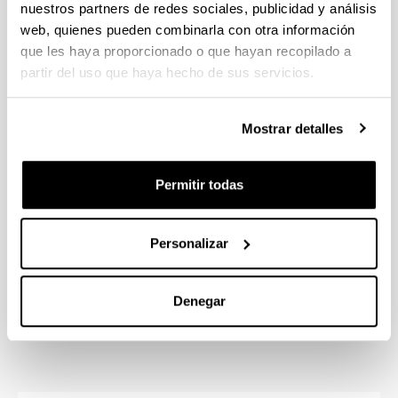
nuestros partners de redes sociales, publicidad y análisis
web, quienes pueden combinarla con otra información
que les haya proporcionado o que hayan recopilado a
Complementos formativos
partir del uso que haya hecho de sus servicios.
Criterios de valoración de méritos
Mostrar detalles
Idiomas de impartición
Permitir todas
Preinscripción y matrícula
(Abre una nueva ventana)
Personalizar
Ayudas y convocatorias
(Abre una nueva ventana)
Denegar
Precio
(Abre una nueva ventana)