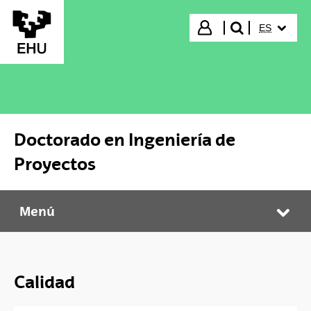
Saltar al contenido principal
IDIOMA S
Iniciar sesión
ES
buscar"
Doctorado en Ingeniería de
Proyectos
Menú
Doctorado en Ingeniería de Proyectos
Abr
Calidad