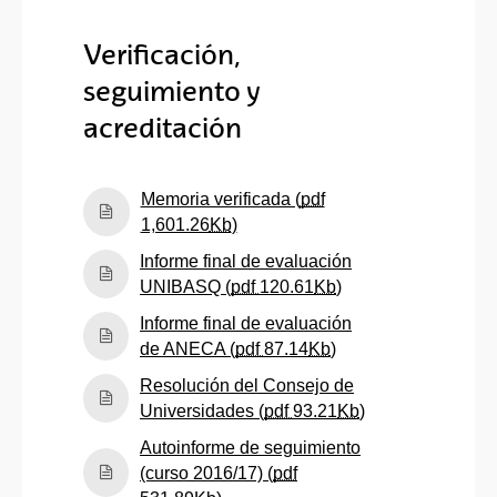
Verificación,
seguimiento y
acreditación
Memoria verificada (
pdf
(Abre una nueva ventana)
1,601.26
Kb
)
Informe final de evaluación
(Abre una nueva ve
UNIBASQ (
pdf
120.61
Kb
)
Informe final de evaluación
(Abre una nueva ven
de ANECA (
pdf
87.14
Kb
)
Resolución del Consejo de
(Abre una nueva
Universidades (
pdf
93.21
Kb
)
Autoinforme de seguimiento
(curso 2016/17) (
pdf