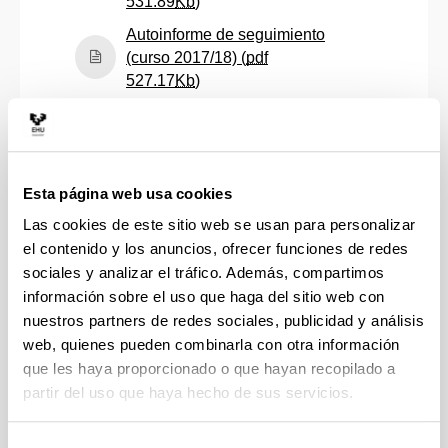
(Abre una nueva ventana)
531.89
Kb
)
Autoinforme de seguimiento
(curso 2017/18) (
pdf
(Abre una nueva ventana)
527.17
Kb
)
Autoinforme de seguimiento
(curso 2018/19) (
pdf
(Abre una nueva ventana)
530.03
Kb
)
Autoinforme de seguimiento
Esta página web usa cookies
(curso 2019/20) (
pdf
Las cookies de este sitio web se usan para personalizar
(Abre una nueva ventana)
528.22
Kb
)
el contenido y los anuncios, ofrecer funciones de redes
Autoinforme de seguimiento
sociales y analizar el tráfico. Además, compartimos
(curso 2020/21) (
pdf
información sobre el uso que haga del sitio web con
(Abre una nueva ventana)
423.51
Kb
)
nuestros partners de redes sociales, publicidad y análisis
web, quienes pueden combinarla con otra información
Autoinforme de seguimiento
que les haya proporcionado o que hayan recopilado a
(curso 2021/22) (
pdf
partir del uso que haya hecho de sus servicios.
(Abre una nueva ventana)
441.72
Kb
)
Autoinforme de seguimiento