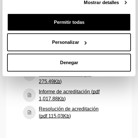
(curso 2022/23) (
pdf
Mostrar detalles
(Abre una nueva ventana)
443.58
Kb
)
Autoinforme de seguimiento
Permitir todas
(curso 2023/24) (
pdf
(Abre una nueva ventana)
423.14
Kb
)
Personalizar
Autoinforme de seguimiento
(curso 2024/25) (
pdf
(Abre una nueva ventana)
344.92
Kb
)
Denegar
Informe de autoevaluación
para la acreditación (
pdf
(Abre una nueva ventana)
275.49
Kb
)
Informe de acreditación (
pdf
(Abre una nueva ventana)
1,017.88
Kb
)
Resolución de acreditación
(Abre una nueva ventana)
(
pdf
115.03
Kb
)