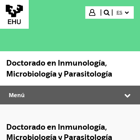
Saltar al contenido principal
IDIOMA S
Iniciar sesión
ES
buscar"
Doctorado en Inmunología,
Microbiología y Parasitología
Menú
Doctorado en Inmunología, Microbiología y Parasitología
Abr
Doctorado en Inmunología,
Microbiología y Parasitología