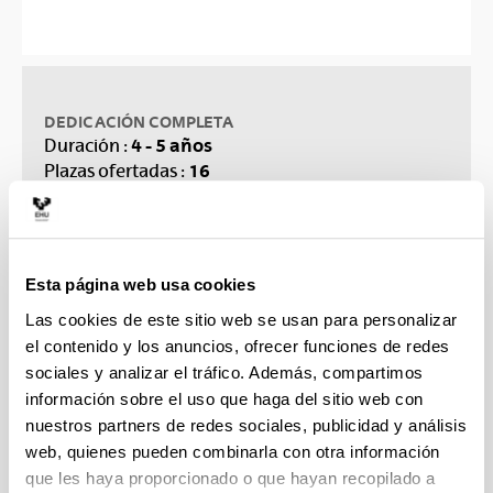
DEDICACIÓN COMPLETA
4 - 5 años
Duración :
16
Plazas ofertadas :
301 € / curso
Precio orientativo :
CONTACTO
Consultas académicas :
Esta página web usa cookies
lucila.madariaga@ehu.eus
Las cookies de este sitio web se usan para personalizar
Consultas administrativas :
imp.doke@ehu.eus
el contenido y los anuncios, ofrecer funciones de redes
sociales y analizar el tráfico. Además, compartimos
Sugerencias y solicitudes
información sobre el uso que haga del sitio web con
nuestros partners de redes sociales, publicidad y análisis
web, quienes pueden combinarla con otra información
Equipos y líneas de
que les haya proporcionado o que hayan recopilado a