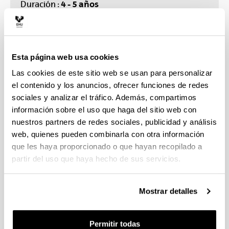
4 - 5 años
Duración :
10
Plazas ofertadas :
301 € / curso
Precio orientativo :
CONTACTO
Esta página web usa cookies
Consultas académicas :
ionan.marigomez@ehu.eus
Las cookies de este sitio web se usan para personalizar
el contenido y los anuncios, ofrecer funciones de redes
Consultas administrativas :
sociales y analizar el tráfico. Además, compartimos
medioambiente.doke@ehu.eus
información sobre el uso que haga del sitio web con
nuestros partners de redes sociales, publicidad y análisis
Sugerencias y solicitudes
web, quienes pueden combinarla con otra información
que les haya proporcionado o que hayan recopilado a
partir del uso que haya hecho de sus servicios.
Equipos y líneas de
investigación
Mostrar detalles
Equipos de investigación
Líneas de 
Permitir todas