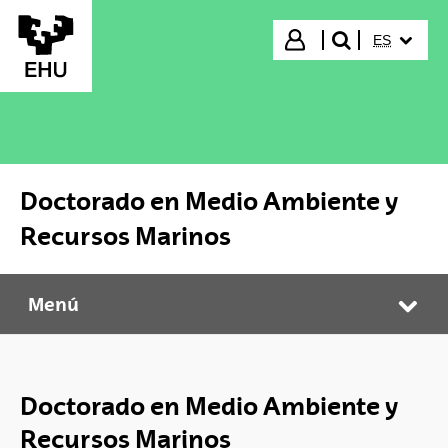
Saltar al contenido principal
IDIOMA S
Iniciar sesión
ES
buscar"
Doctorado en Medio Ambiente y
Recursos Marinos
Menú
Doctorado en Medio Ambiente y Recursos Marinos
Abr
Doctorado en Medio Ambiente y
Recursos Marinos