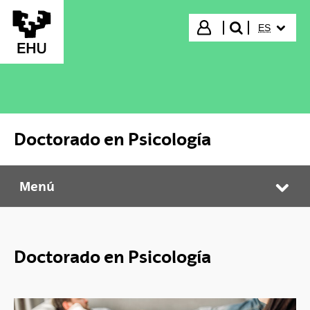
Saltar al contenido principal
IDIOMA S
Iniciar sesión
ES
buscar"
Doctorado en Psicología
Menú
Doctorado en Psicología
Abr
Doctorado en Psicología