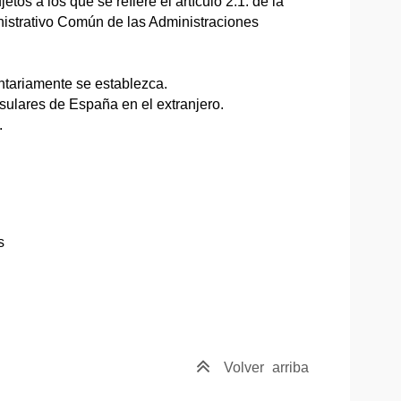
etos a los que se refiere el artículo 2.1. de la
nistrativo Común de las Administraciones
ntariamente se establezca.
sulares de España en el extranjero.
.
s
Volver
arriba