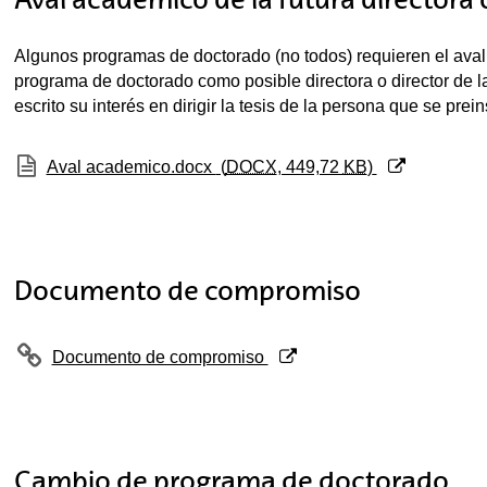
Algunos programas de doctorado (no todos) requieren el aval 
programa de doctorado como posible directora o director de la 
escrito su interés en dirigir la tesis de la persona que se prei
(Abre una nueva ventana)
Aval academico.docx
(
DOCX
, 449,72
KB
)
Documento de compromiso
(Abre una nueva ventana)
Documento de compromiso
Cambio de programa de doctorado