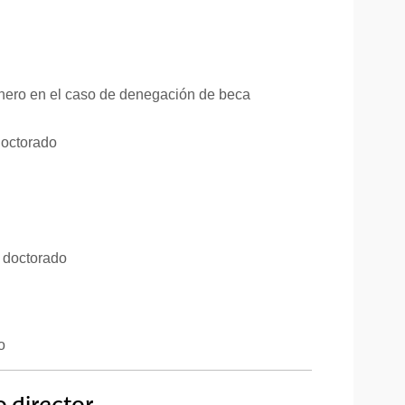
dinero en el caso de denegación de beca
doctorado
 doctorado
o
o director