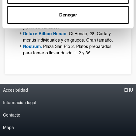
mediterránea - contemporánea (menú 11€).
Restaurante Casilda.
C/ Maximo Aguirre, 1.
Menú 12€ y pintxos variados.
Denegar
Café Iruña.
Colon de Larreategui, 13. Menú 14€
y pintxos variados.
Deluxe Bilbao Henao.
C/ Henao, 28. Carta y
menús individuales y en grupos. Gran tamaño.
Nostrum.
Plaza San Pío 2. Platos preparados
para tomar o llevar desde 1, 2 y 3€.
Accesibilidad
EHU
Información legal
Contacto
Mapa