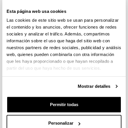
Esta página web usa cookies
Restaurantes cercanos a Bizkaia
Las cookies de este sitio web se usan para personalizar
Aretoa
el contenido y los anuncios, ofrecer funciones de redes
Comedor Bibliteca- CRAI Universidad de
sociales y analizar el tráfico. Además, compartimos
Deusto.
Avenida de las Universidades, 24.
información sobre el uso que haga del sitio web con
Menús y medios menús entre 3 y 6€.
nuestros partners de redes sociales, publicidad y análisis
Centro Comercial Zubiarte.
Lehendakari
web, quienes pueden combinarla con otra información
Leizaola, 2. Comida rápida y restaurantes.
que les haya proporcionado o que hayan recopilado a
La Fontana.
C/ Máximo Aguirre, 7. Restaurante
partir del uso que haya hecho de sus servicios.
italiano (menú 11€).
Pizzeria La Foca Nicanora.
C/ Iparraguirre, 3.
Pizzas para 1 (9€), 2 (16€) o 4 (20€) personas.
Mostrar detalles
Restaurante Vienés.
C/Iparraguirre, 11 (menú 9-
10€).
Mini Bar Bilbao.
C/ Puente de Deusto, 6 (13-
Permitir todas
14€).
Restaurante Harizki.
C/ Ledesma 4. Cocina
casera y tradicional (menú 12,50€)
La Mary.
Plaza Arriquibar, 3. Cocina
Personalizar