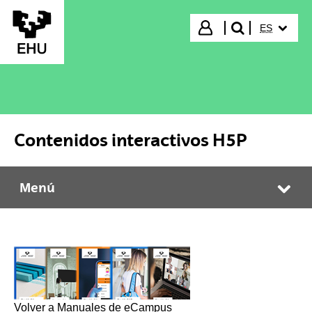
Saltar al contenido principal
IDIOMA S
Iniciar sesión
ES
buscar"
Contenidos interactivos H5P
Menú
Contenidos interactivos H5P
Abr
Volver a Manuales de eCampus