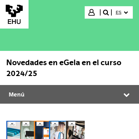
Saltar al contenido principal
IDIOMA S
Iniciar sesión
ES
buscar"
Novedades en eGela en el curso
2024/25
Menú
Novedades en eGela en el curso 2024/25
Abr