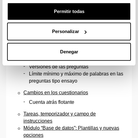
Nuevo aspecto de la marca “ocultado a
estudiantes”
Permitir todas
Condiciones para el rastreo de la finalidad
más visibles
Activar edición en el Libro de calificaciones
Personalizar
Cambios de funcionalidades
Cambios en el banco de preguntas
Denegar
Estado de las preguntas: “Borrador” o “Listo”
Versiones de las preguntas
Límite mínimo y máximo de palabras en las
preguntas tipo ensayo
Cambios en los cuestionarios
Cuenta atrás flotante
Tareas, temporizador y campo de
instrucciones
Módulo “Base de datos”: Plantillas y nuevas
opciones