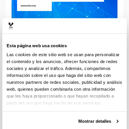
Cambios en la organización y la navegación
Nueva estructura de la página de curso
Esta página web usa cookies
Nueva ubicación de los menús “Selección de
Las cookies de este sitio web se usan para personalizar
idioma” y de “Activar edición
el contenido y los anuncios, ofrecer funciones de redes
Nueva ubicación de Grupos y Agrupamientos
sociales y analizar el tráfico. Además, compartimos
Secciones colapsables
información sobre el uso que haga del sitio web con
Mover actividades, recursos o secciones
nuestros partners de redes sociales, publicidad y análisis
dentro del curso
web, quienes pueden combinarla con otra información
Mover elementos usando el Panel lateral
que les haya proporcionado o que hayan recopilado a
izquierdo
partir del uso que haya hecho de sus servicios.
Mover elementos usando el Menú
contextual
Mostrar detalles
Nuevos iconos para las actividades y recursos