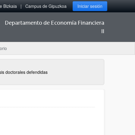
 Bizkaia
Campus de Gipuzkoa
Iniciar sesión
Departamento de Economía Financiera
II
orio
sis doctorales defendidas