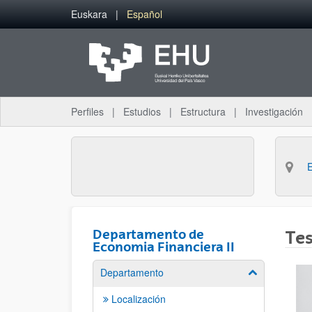
Saltar al contenido principal
Euskara
Español
Perfiles
Estudios
Estructura
Investigación
Departamento de
Tes
Economia Financiera II
Departamento
Mostrar/ocult
Localización