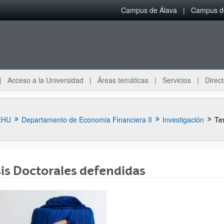
Campus de Álava
Campus de
Acceso a la Universidad
Áreas temáticas
Servicios
Direct
EHU
Departamento de Economia Financiera II
Investigación
Te
is Doctorales defendidas
ar subpáginas