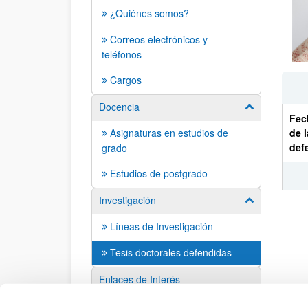
¿Quiénes somos?
Correos electrónicos y
teléfonos
Cargos
Docencia
Mostrar/ocult
Fec
Asignaturas en estudios de
de l
def
grado
Estudios de postgrado
202
Investigación
Mostrar/ocult
Líneas de Investigación
Tesis doctorales defendidas
202
Enlaces de Interés
Sugerencias y solicitudes