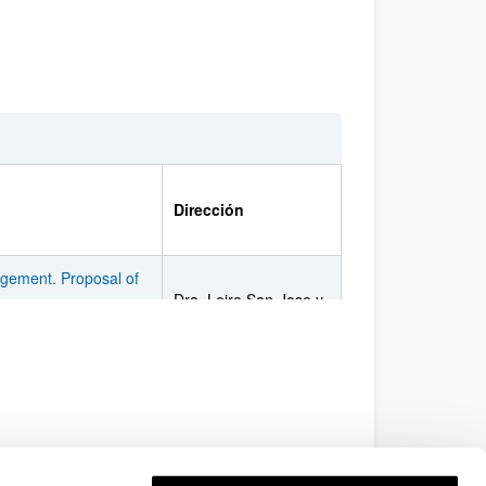
Dirección
nagement. Proposal of
Dra. Leire San-Jose y
Dr. Jose Luis Retolaza
 la contabilidad
ctativas, resultados y
Dra. Leire San-Jose y
Dr. Jose Luis Retolaza