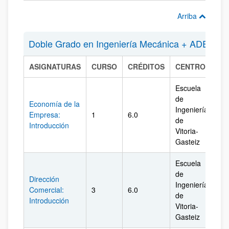
Arriba
Doble Grado en Ingeniería Mecánica + ADE
ASIGNATURAS
CURSO
CRÉDITOS
CENTRO
CA
Escuela
de
Economía de la
Ingeniería
Empresa:
1
6.0
Ál
de
Introducción
Vitoria-
Gasteiz
Escuela
de
Dirección
Ingeniería
Comercial:
3
6.0
Ál
de
Introducción
Vitoria-
Gasteiz