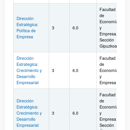
Facultad
de
Dirección
Economía
Estratégica:
3
6.0
y
Gi
Política de
Empresa.
Empresa
Sección
Gipuzkoa
Dirección
Facultad
Estrategica:
de
Crecimiento y
3
6.0
Economía
Biz
Desarrollo
y
Empresarial
Empresa
Facultad
Dirección
de
Estratégica:
Economía
Crecimiento y
3
6.0
y
Ál
Desarrollo
Empresa.
Empresarial
Sección