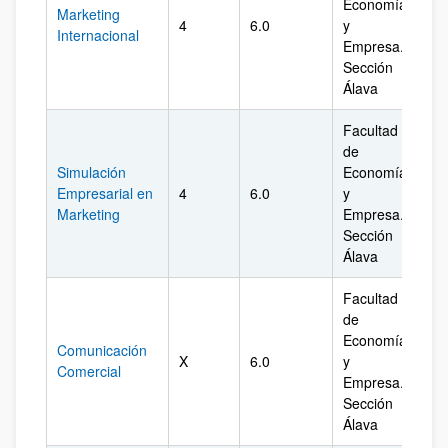
Economía
Marketing
4
6.0
y
Ál
Internacional
Empresa.
Sección
Álava
Facultad
de
Simulación
Economía
Empresarial en
4
6.0
y
Ál
Marketing
Empresa.
Sección
Álava
Facultad
de
Economía
Comunicación
X
6.0
y
Ál
Comercial
Empresa.
Sección
Álava