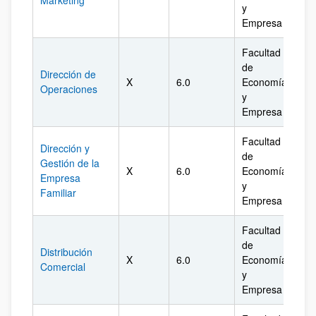
Marketing
y
Empresa
Facultad
de
Dirección de
X
6.0
Economía
Biz
Operaciones
y
Empresa
Facultad
Dirección y
de
Gestión de la
X
6.0
Economía
Biz
Empresa
y
Familiar
Empresa
Facultad
de
Distribución
X
6.0
Economía
Biz
Comercial
y
Empresa