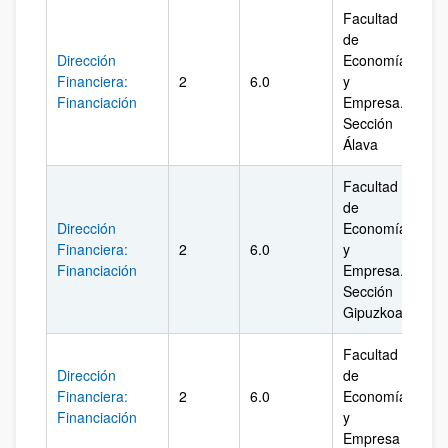
Facultad
de
Dirección
Economía
Financiera:
2
6.0
y
Ál
Financiación
Empresa.
Sección
Álava
Facultad
de
Dirección
Economía
Financiera:
2
6.0
y
Gi
Financiación
Empresa.
Sección
Gipuzkoa
Facultad
Dirección
de
Financiera:
2
6.0
Economía
Biz
Financiación
y
Empresa