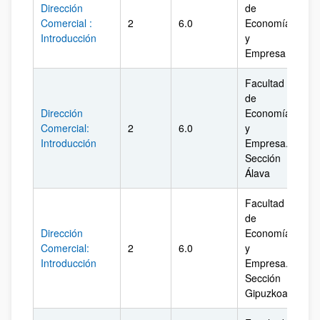
Dirección
de
Comercial :
2
6.0
Economía
Biz
Introducción
y
Empresa
Facultad
de
Dirección
Economía
Comercial:
2
6.0
y
Ál
Introducción
Empresa.
Sección
Álava
Facultad
de
Dirección
Economía
Comercial:
2
6.0
y
Gi
Introducción
Empresa.
Sección
Gipuzkoa