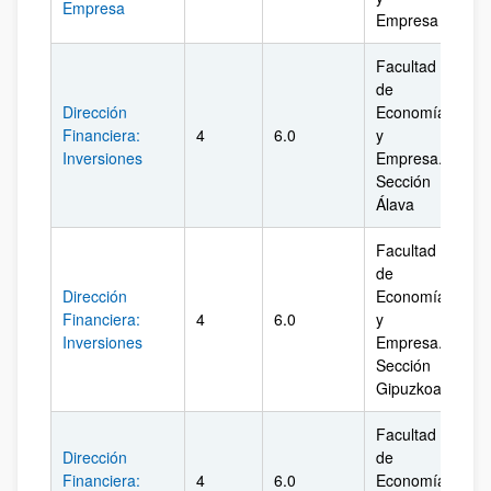
Empresa
Empresa
Facultad
de
Dirección
Economía
Financiera:
4
6.0
y
Ál
Inversiones
Empresa.
Sección
Álava
Facultad
de
Dirección
Economía
Financiera:
4
6.0
y
Gi
Inversiones
Empresa.
Sección
Gipuzkoa
Facultad
Dirección
de
Financiera:
4
6.0
Economía
Biz