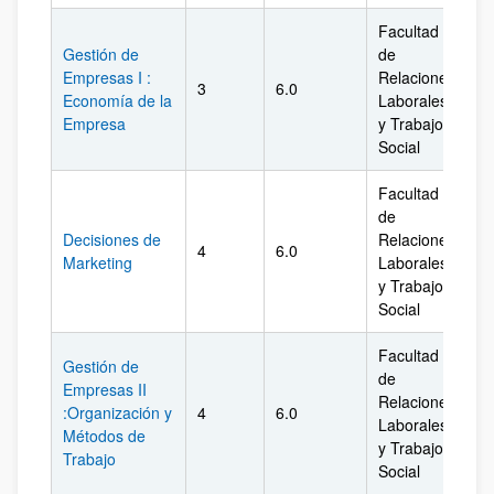
Facultad
Gestión de
de
Empresas I :
Relaciones
3
6.0
Bi
Economía de la
Laborales
Empresa
y Trabajo
Social
Facultad
de
Decisiones de
Relaciones
4
6.0
Bi
Marketing
Laborales
y Trabajo
Social
Facultad
Gestión de
de
Empresas II
Relaciones
:Organización y
4
6.0
Bi
Laborales
Métodos de
y Trabajo
Trabajo
Social