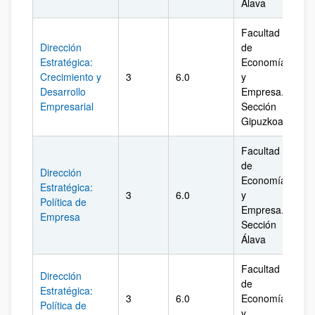
Álava
Facultad
Dirección
de
Estratégica:
Economía
Crecimiento y
3
6.0
y
Gi
Desarrollo
Empresa.
Empresarial
Sección
Gipuzkoa
Facultad
de
Dirección
Economía
Estratégica:
3
6.0
y
Ál
Política de
Empresa.
Empresa
Sección
Álava
Facultad
Dirección
de
Estratégica:
3
6.0
Economía
Biz
Política de
y