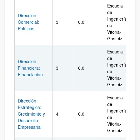
Escuela
de
Dirección
Ingeniería
Comercial:
3
6.0
Ál
de
Políticas
Vitoria-
Gasteiz
Escuela
de
Dirección
Ingeniería
Financiera:
3
6.0
Ál
de
Financiación
Vitoria-
Gasteiz
Escuela
Dirección
de
Estratégica:
Ingeniería
Crecimiento y
4
6.0
Ál
de
Desarrollo
Vitoria-
Empresarial
Gasteiz