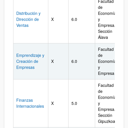
Facultad
de
Distribución y
Economía
Dirección de
X
6.0
y
Ál
Ventas
Empresa.
Sección
Álava
Facultad
Emprendizaje y
de
Creación de
X
6.0
Economía
Biz
Empresas
y
Empresa
Facultad
de
Economía
Finanzas
X
5.0
y
Gi
Internacionales
Empresa.
Sección
Gipuzkoa