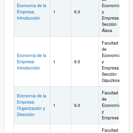
Economía de la
Economía
Empresa:
1
6.0
y
Ál
Introducción
Empresa.
Sección
Álava
Facultad
de
Economía de la
Economía
Empresa:
1
6.0
y
Gi
Introducción
Empresa.
Sección
Gipuzkoa
Facultad
Economía de la
de
Empresa:
1
6.0
Economía
Biz
Organización y
y
Dirección
Empresa
Facultad