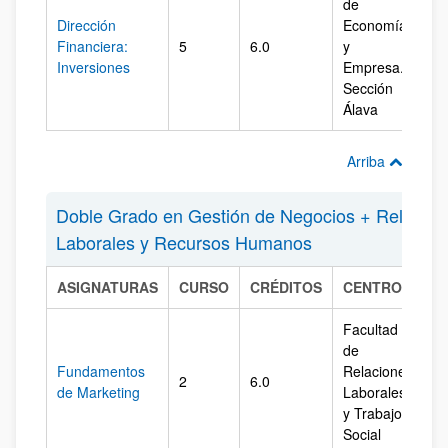
de
Dirección
Economía
Financiera:
5
6.0
y
Ál
Inversiones
Empresa.
Sección
Álava
Arriba
Doble Grado en Gestión de Negocios + Relacion
Laborales y Recursos Humanos
ASIGNATURAS
CURSO
CRÉDITOS
CENTRO
C
Facultad
de
Fundamentos
Relaciones
2
6.0
Bi
de Marketing
Laborales
y Trabajo
Social