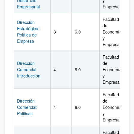
Desarrollo
y
Empresarial
Empresa
Facultad
Dirección
de
Estratégica:
3
6.0
Economía
Biz
Política de
y
Empresa
Empresa
Facultad
Dirección
de
Comercial :
4
6.0
Economía
Biz
Introducción
y
Empresa
Facultad
Dirección
de
Comercial:
4
6.0
Economía
Biz
Politicas
y
Empresa
Facultad