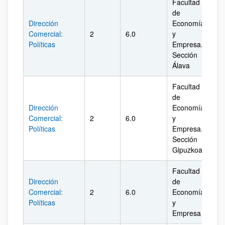
Facultad
de
Dirección
Economía
Comercial:
2
6.0
y
Ál
Políticas
Empresa.
Sección
Álava
Facultad
de
Dirección
Economía
Comercial:
2
6.0
y
Gi
Políticas
Empresa.
Sección
Gipuzkoa
Facultad
Dirección
de
Comercial:
2
6.0
Economía
Biz
Políticas
y
Empresa