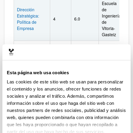
Escuela
Dirección
de
Estratégica:
Ingeniería
4
6.0
Ál
Política de
de
Empresa
Vitoria-
Gasteiz
Escuela
de
Dirección
Ingeniería
Financiera:
5
6.0
Ál
de
Inversiones
Vitoria-
Esta página web usa cookies
Gasteiz
Las cookies de este sitio web se usan para personalizar
el contenido y los anuncios, ofrecer funciones de redes
Arriba
sociales y analizar el tráfico. Además, compartimos
información sobre el uso que haga del sitio web con
Double Bachelors degree in Business and Econ
nuestros partners de redes sociales, publicidad y análisis
web, quienes pueden combinarla con otra información
ASIGNATURAS
CURSO
CRÉDITOS
CENTRO
CA
que les haya proporcionado o que hayan recopilado a
partir del uso que haya hecho de sus servicios.