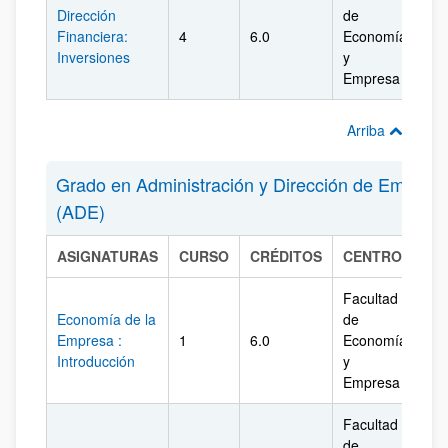
Dirección
de
Financiera:
4
6.0
Economía
Biz
Inversiones
y
Empresa
Arriba
Grado en Administración y Dirección de Empres
(ADE)
ASIGNATURAS
CURSO
CRÉDITOS
CENTRO
CA
Facultad
Economía de la
de
Empresa :
1
6.0
Economía
Biz
Introducción
y
Empresa
Facultad
de