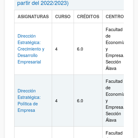
partir del 2022/2023)
ASIGNATURAS
CURSO
CRÉDITOS
CENTRO
CA
Facultad
Dirección
de
Estratégica:
Economía
Crecimiento y
4
6.0
y
Ál
Desarrollo
Empresa.
Empresarial
Sección
Álava
Facultad
de
Dirección
Economía
Estratégica:
4
6.0
y
Ál
Política de
Empresa.
Empresa
Sección
Álava
Facultad