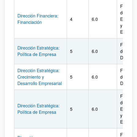
Facultad
de
Dirección Financiera:
4
6.0
Econom
Financiación
y
Empres
Facultad
Dirección Estratégica:
5
6.0
de
Política de Empresa
Derecho
Dirección Estratégica:
Facultad
Crecimiento y
5
6.0
de
Desarrollo Empresarial
Derecho
Facultad
de
Dirección Estratégica:
5
6.0
Econom
Política de Empresa
y
Empres
Facultad