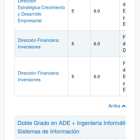
Dirección
de
Estratégica:Crecimiento
5
6.0
Econom
y Desarrollo
y
Empresarial
Empres
Facultad
Dirección Financiera:
5
6.0
de
Inversiones
Derecho
Facultad
de
Dirección Financiera:
5
6.0
Econom
Inversiones
y
Empres
Arriba
Doble Grado en ADE + Ingeniería Informática de
Sistemas de Información