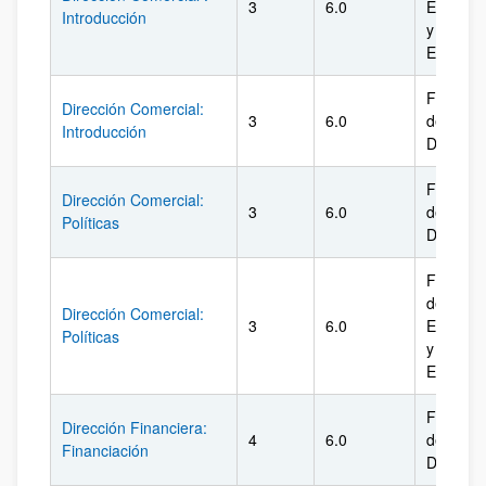
3
6.0
Econom
Introducción
y
Empres
Facultad
Dirección Comercial:
3
6.0
de
Introducción
Derecho
Facultad
Dirección Comercial:
3
6.0
de
Políticas
Derecho
Facultad
de
Dirección Comercial:
3
6.0
Econom
Políticas
y
Empres
Facultad
Dirección Financiera:
4
6.0
de
Financiación
Derecho