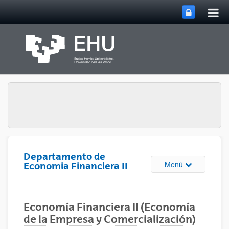
Abri
Saltar al contenido principal
me
prin
Departamento de
Abrir/cerrar m
Menú
Economia Financiera II
Economía Financiera II (Economía
de la Empresa y Comercialización)