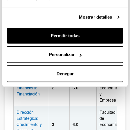
Facultad
Economía de la
de
Empresa :
1
6.0
Economía
Biz
Mostrar detalles
Introducción
y
Empresa
Permitir todas
Facultad
Economía de la
de
Empresa:
1
6.0
Economía
Biz
Organización y
Personalizar
y
Dirección
Empresa
Denegar
Facultad
Dirección
de
Financiera:
2
6.0
Economía
Biz
Financiación
y
Empresa
Dirección
Facultad
Estrategica:
de
Crecimiento y
3
6.0
Economía
Biz