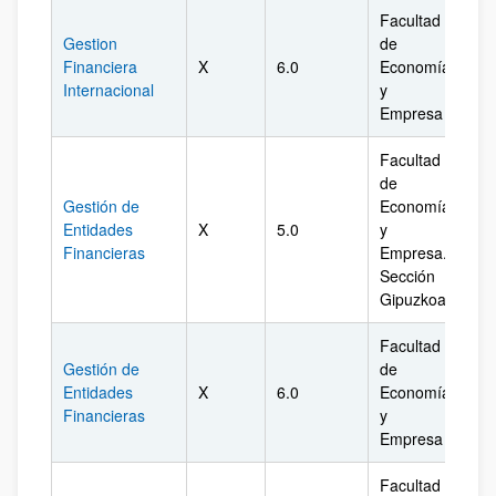
Facultad
Gestion
de
Financiera
X
6.0
Economía
Biz
Internacional
y
Empresa
Facultad
de
Gestión de
Economía
Entidades
X
5.0
y
Gi
Financieras
Empresa.
Sección
Gipuzkoa
Facultad
Gestión de
de
Entidades
X
6.0
Economía
Biz
Financieras
y
Empresa
Facultad