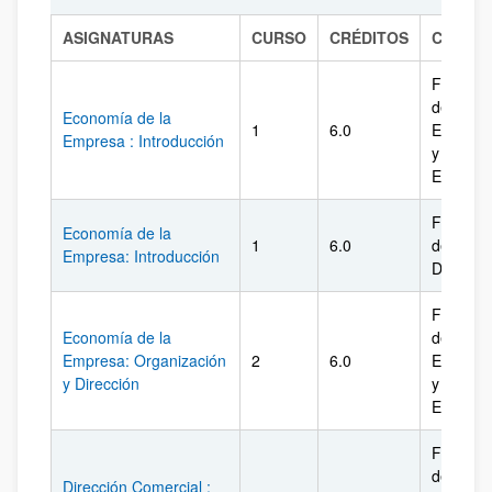
ASIGNATURAS
CURSO
CRÉDITOS
CENTR
Facultad
de
Economía de la
1
6.0
Econom
Empresa : Introducción
y
Empres
Facultad
Economía de la
1
6.0
de
Empresa: Introducción
Derecho
Facultad
Economía de la
de
Empresa: Organización
2
6.0
Econom
y Dirección
y
Empres
Facultad
de
Dirección Comercial :