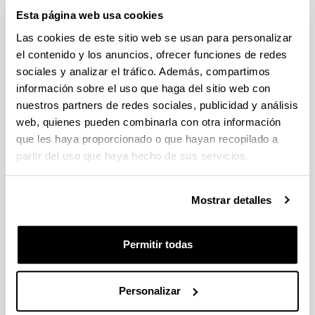
Sugerencias y solicitudes
Esta página web usa cookies
Las cookies de este sitio web se usan para personalizar
Escriba aquí su sugerencia o solicitud
el contenido y los anuncios, ofrecer funciones de redes
sociales y analizar el tráfico. Además, compartimos
Indica campos obligatorios
información sobre el uso que haga del sitio web con
nuestros partners de redes sociales, publicidad y análisis
web, quienes pueden combinarla con otra información
que les haya proporcionado o que hayan recopilado a
partir del uso que haya hecho de sus servicios.
Mostrar detalles
Permitir todas
Personalizar