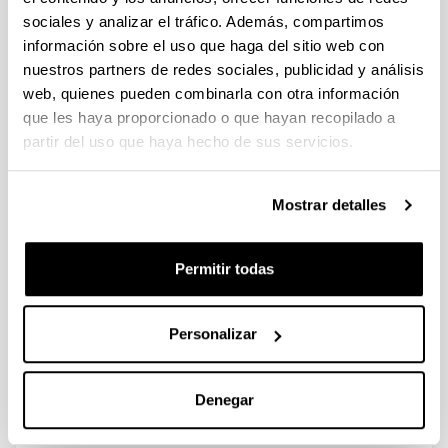
sociales y analizar el tráfico. Además, compartimos
información sobre el uso que haga del sitio web con
Team diversity and performance in
nuestros partners de redes sociales, publicidad y análisis
management students: Towards an
web, quienes pueden combinarla con otra información
integrated model
que les haya proporcionado o que hayan recopilado a
Autoría:
partir del uso que haya hecho de sus servicios.
Urionabarrenetxea, S., Fernandez-Sainz, A. & García-
Merino, J.D.
Mostrar detalles
Año:
2021
Revista:
Permitir todas
The International Journal of Management Education
Volumen:
19(2)
Personalizar
Página de inicio - Página de fin:
1 - 14
Denegar
DOI
:
10.1007/s11846-021-00462-z