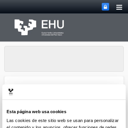
Abri
Saltar al contenido principal
me
prin
ECRI Ethics in Finance &
Abrir/cerrar m
Menú
Social Value
Esta página web usa cookies
Publicaciones
Las cookies de este sitio web se usan para personalizar
el contenido y los anuncios, ofrecer funciones de redes