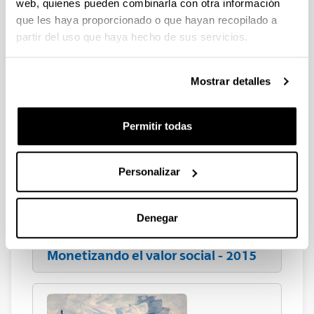
web, quienes pueden combinarla con otra información
20-22 julio de 2022
que les haya proporcionado o que hayan recopilado a
partir del uso que haya hecho de sus servicios.
Mostrar detalles
XXVI Congreso EBEN - España
Permitir todas
Málaga, 31 de mayo y 1 de junio 2018
Personalizar
Denegar
III Research Conference:
Monetizando el valor social - 2015