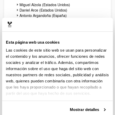
Miguel Alzola (Estados Unidos)
Daniel Arce (Estados Unidos)
Antonio Argandoña (España)
Victor Blazquez (Suiza)
John Boatright (Estados Unidos)
Boudewijn de Bruin (Holanda)
Joanne Ciulla (Estados Unidos)
Chris Cowton (Inglaterra)
Esta página web usa cookies
Paul Dembinski (Suiza)
Las cookies de este sitio web se usan para personalizar
Ed Freeman (Estados Unidos)
el contenido y los anuncios, ofrecer funciones de redes
Patxi Ibañez (España)
sociales y analizar el tráfico. Además, compartimos
Eric Lamarque (Francia)
información sobre el uso que haga del sitio web con
Thomas Maak (Australia)
Xabier Mendizabal (España)
nuestros partners de redes sociales, publicidad y análisis
Javier Mendoza (España)
web, quienes pueden combinarla con otra información
Miguel Angel Peña (España)
que les haya proporcionado o que hayan recopilado a
Jose Luis Retolaza (España)
partir del uso que haya hecho de sus servicios.
Marta Rocchi (Dublín)
Gianfranco Rusconni (Italia)
Silvana Signori (Italia)
Mostrar detalles
Chemssedine Tidjani (Argelia)