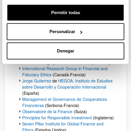
Josep Torres (España)
Adrian Zicari (ESSEC, Francia)
Permitir todas
Profesionales
Jose Maria de Goñi (Foro de Gestión y Finanzas)
Personalizar
Jose Luis Jimenez Brea (Club de Roma)
Juan Maria Sinde (Amigos de Arizmendiarreta)
Domingo Sugranyes (MAPFRE)
Denegar
Grupos y Asociaciones
Financial Integrity Research Network
(Australia)
International Research Group in Financial and
Fiduciary Ethics
(Canadá-Francia)
Jorge Gutierrez
de
HEGOA. Instituto de Estudios
sobre Desarrollo y Cooperación Internacional
(España)
Management et Governance de Cooperatives
Financieras
(Sorbona-Francia)
Observatoire de la Finance
(Suiza)
Principles for Responsible Investment
(Inglaterra)
Seven Pillar Institute for Global Finance and
Ethics
(Estados Unidos)