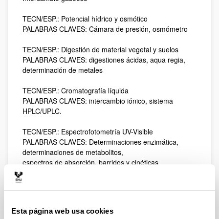
TECN/ESP.: Potencial hídrico y osmótico
PALABRAS CLAVES: Cámara de presión, osmómetro
TECN/ESP.: Digestión de material vegetal y suelos
PALABRAS CLAVES: digestiones ácidas, aqua regia,
determinación de metales
TECN/ESP.: Cromatografía líquida
PALABRAS CLAVES: intercambio iónico, sistema
HPLC/UPLC.
TECN/ESP.: Espectrofotometría UV-Visible
PALABRAS CLAVES: Determinaciones enzimática,
determinaciones de metabolitos,
espectros de absorción, barridos y cinéticas
enzimáticas
TECN/ESP.: Microscopía
PALABRAS CLAVES: óptica, electrónica, análisis de
Esta página web usa cookies
imagen