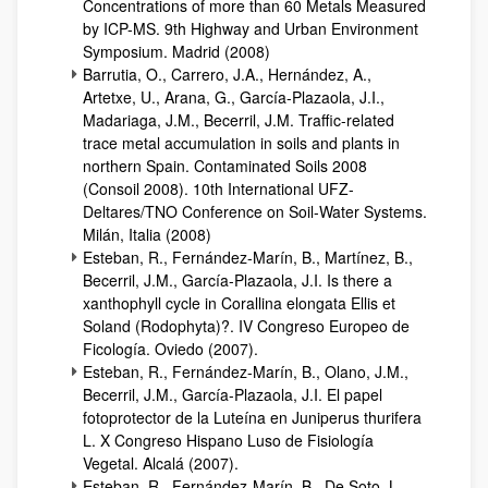
Concentrations of more than 60 Metals Measured
by ICP-MS. 9th Highway and Urban Environment
Symposium. Madrid (2008)
Barrutia, O., Carrero, J.A., Hernández, A.,
Artetxe, U., Arana, G., García-Plazaola, J.I.,
Madariaga, J.M., Becerril, J.M. Traffic-related
trace metal accumulation in soils and plants in
northern Spain. Contaminated Soils 2008
(Consoil 2008). 10th International UFZ-
Deltares/TNO Conference on Soil-Water Systems.
Milán, Italia (2008)
Esteban, R., Fernández-Marín, B., Martínez, B.,
Becerril, J.M., García-Plazaola, J.I. Is there a
xanthophyll cycle in Corallina elongata Ellis et
Soland (Rodophyta)?. IV Congreso Europeo de
Ficología. Oviedo (2007).
Esteban, R., Fernández-Marín, B., Olano, J.M.,
Becerril, J.M., García-Plazaola, J.I. El papel
fotoprotector de la Luteína en Juniperus thurifera
L. X Congreso Hispano Luso de Fisiología
Vegetal. Alcalá (2007).
Esteban, R., Fernández-Marín, B., De Soto, L.,