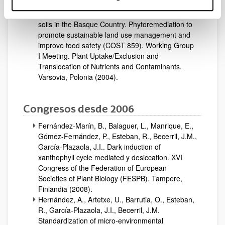
Hernández, J., García-Plazaola, J I., y Garbisu,
C. Phytoextraction strategies for contaminated
soils in the Basque Country. Phytoremediation to
promote sustainable land use management and
improve food safety (COST 859). Working Group
I Meeting. Plant Uptake/Exclusion and
Translocation of Nutrients and Contaminants.
Varsovia, Polonia (2004).
Congresos desde 2006
Fernández-Marín, B., Balaguer, L., Manrique, E.,
Gómez-Fernández, P., Esteban, R., Becerril, J.M.,
García-Plazaola, J.I.. Dark induction of
xanthophyll cycle mediated y desiccation. XVI
Congress of the Federation of European
Societies of Plant Biology (FESPB). Tampere,
Finlandia (2008).
Hernández, A., Artetxe, U., Barrutia, O., Esteban,
R., García-Plazaola, J.I., Becerril, J.M.
Standardization of micro-environmental