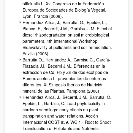
officinalis L. Xv. Congreso de la Federación
Europea de Sociedades de Biología Vegetal.
Lyon, Francia (2006).
Hernández-Allica, J., Barrutia, O., Epelde, L.,
Blanco, F., Becerril, J.M., Garbisu, J.M. Effect of
diesel rhizodegradation on soil microbiological
parameters. 4th International Workshop
Bioavailavility of pollutants and soil remediation.
Sevilla (2006)
Barrutia O., Hernández A., Garbisu C., García-
Plazaola J.I., Becerril J.M.. Diferencias en la
extracción de Cd, Pb y Zn de dos ecotipos de
Rumex acetosa L. provenientes de entornos
diferentes. XI Simposio Ibérico de Nutrición
mineral de las Plantas. Pamplona (2006)
Hernández-Allica, J., Becerril, J.M., Barrutia, O.,
Epelde, L., Garbisu, C. Lead phytotoxicity in
cardoon seedlings: early effects on plant
transpiration and water relations. Acción
Internacional COST 859. WG 1 - Root to Shoot
Translocation of Pollutants and Nutrients.