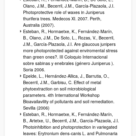
Olano, J.M., Becerril, J.M., García-Plazaola, J.I.
Photoprotective role of waxes in Juniperus
thurifera trees. Medecos XI. 2007. Perth,
Australia (2007).
Esteban, R., Hormaetxe, K., Fernández-Marín,
B., Olano, J.M., De Soto, L., Rozas, V., Becerril,
J.M., García-Plazaola, J.I. Are glaucous junipers
more photoprotected against enviromental stress
than green ones?. III Coloquio Internacional
sobre sabinas y enebrales (género Juniperus ).
Soria 2006.
Epelde, L., Hernández-Allica, J., Barrutia, O.,
Becerril, J.M., Garbisu, C. Effect of metal
phytoextraction on soil microbiological
parameters. 4th International Workshop
Bioavailavility of pollutants and soil remediation.
Sevilla (2006)
Esteban, R., Hormaetxe, K., Fernández-Marín,
B., Artetxe, U., Becerril, J.M., García-Plazaola, J.I.
Photoinhibition and photoprotection in variegated
leaves: Erytronium dens-canis L. and Pulmonaria