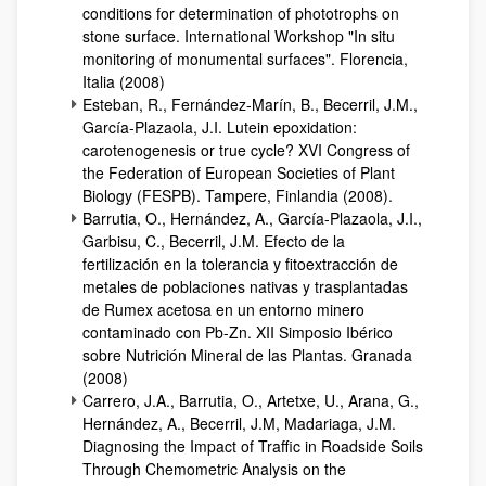
conditions for determination of phototrophs on
stone surface. International Workshop "In situ
monitoring of monumental surfaces". Florencia,
Italia (2008)
Esteban, R., Fernández-Marín, B., Becerril, J.M.,
García-Plazaola, J.I. Lutein epoxidation:
carotenogenesis or true cycle? XVI Congress of
the Federation of European Societies of Plant
Biology (FESPB). Tampere, Finlandia (2008).
Barrutia, O., Hernández, A., García-Plazaola, J.I.,
Garbisu, C., Becerril, J.M. Efecto de la
fertilización en la tolerancia y fitoextracción de
metales de poblaciones nativas y trasplantadas
de Rumex acetosa en un entorno minero
contaminado con Pb-Zn. XII Simposio Ibérico
sobre Nutrición Mineral de las Plantas. Granada
(2008)
Carrero, J.A., Barrutia, O., Artetxe, U., Arana, G.,
Hernández, A., Becerril, J.M, Madariaga, J.M.
Diagnosing the Impact of Traffic in Roadside Soils
Through Chemometric Analysis on the