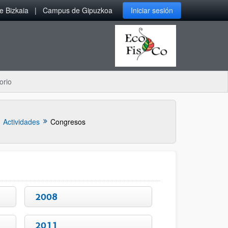
 Bizkaia
Campus de Gipuzkoa
Iniciar sesión
orio
Actividades
Congresos
2008
2011