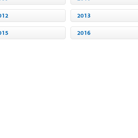
012
2013
015
2016
ar subpáginas
ar subpáginas