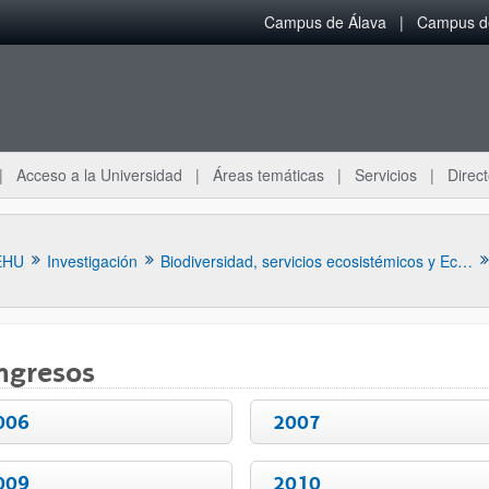
Campus de Álava
Campus de
Acceso a la Universidad
Áreas temáticas
Servicios
Direct
EHU
Investigación
Biodiversidad, servicios ecosistémicos y Ecofisiología del Estrés y de la Contaminación en Plantas
ngresos
006
2007
009
2010
ar subpáginas