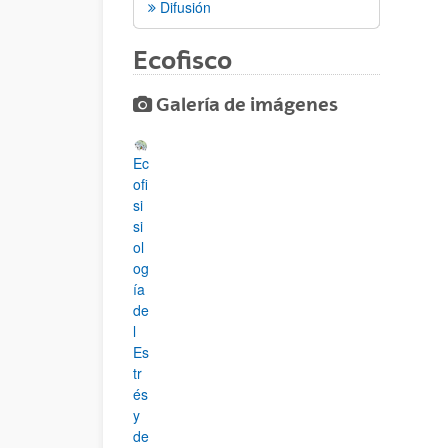
Difusión
Ecofisco
Galería de imágenes
Ec
ofi
si
si
ol
og
ía
de
l
Es
tr
és
y
de