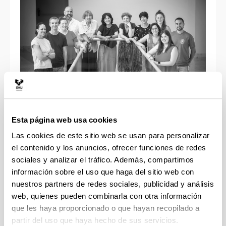
Esta página web usa cookies
Las cookies de este sitio web se usan para personalizar
Centro de Investigación Micaela Portilla
el contenido y los anuncios, ofrecer funciones de redes
Ikergunea
sociales y analizar el tráfico. Además, compartimos
información sobre el uso que haga del sitio web con
Justo Vélez de Elorriaga, 1
nuestros partners de redes sociales, publicidad y análisis
E 01006 Vitoria-Gasteiz
web, quienes pueden combinarla con otra información
que les haya proporcionado o que hayan recopilado a
+34 945 01 32 46
partir del uso que haya hecho de sus servicios.