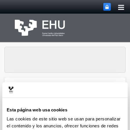
Abri
Saltar al contenido principal
me
prin
Universidad Europea
Abrir/cerrar m
Menú
ENLIGHT
Esta página web usa cookies
Misión de ENLIGHT
Las cookies de este sitio web se usan para personalizar
el contenido y los anuncios, ofrecer funciones de redes