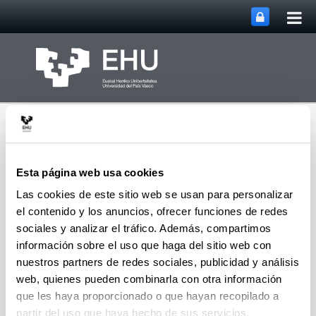
Abri
Saltar al contenido principal
me
prin
Esta página web usa cookies
Las cookies de este sitio web se usan para personalizar
el contenido y los anuncios, ofrecer funciones de redes
Departamento
Organización de
sociales y analizar el tráfico. Además, compartimos
Abrir/cerrar m
Menú
Empresas
información sobre el uso que haga del sitio web con
nuestros partners de redes sociales, publicidad y análisis
web, quienes pueden combinarla con otra información
Ingeniería de Organización
que les haya proporcionado o que hayan recopilado a
partir del uso que haya hecho de sus servicios.