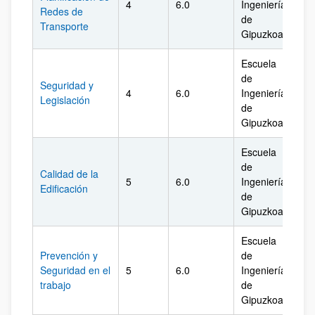
4
6.0
Ingeniería
Gi
Redes de
de
Transporte
Gipuzkoa
Escuela
de
Seguridad y
4
6.0
Ingeniería
Gi
Legislación
de
Gipuzkoa
Escuela
de
Calidad de la
5
6.0
Ingeniería
Gi
Edificación
de
Gipuzkoa
Escuela
Prevención y
de
Seguridad en el
5
6.0
Ingeniería
Gi
trabajo
de
Gipuzkoa