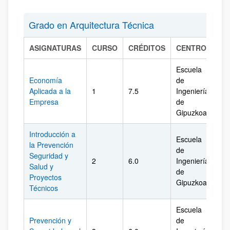
Grado en Arquitectura Técnica
ASIGNATURAS
CURSO
CRÉDITOS
CENTRO
CA
Escuela
Economía
de
Aplicada a la
1
7.5
Ingeniería
Gi
Empresa
de
Gipuzkoa
Introducción a
Escuela
la Prevención
de
Seguridad y
2
6.0
Ingeniería
Gi
Salud y
de
Proyectos
Gipuzkoa
Técnicos
Escuela
Prevención y
de