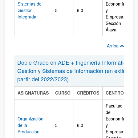
Sistemas de
Economía
Gestión
5
6.0
y
Ál
Integrada
Empresa.
Sección
Álava
Arriba
Doble Grado en ADE + Ingeniería Informática de
Gestión y Sistemas de Información (en extinción
partir del 2022/2023)
ASIGNATURAS
CURSO
CRÉDITOS
CENTRO
CA
Facultad
de
Organización
Economía
de la
5
6.0
y
Ál
Producción
Empresa.