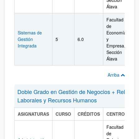
Sección
Álava
Facultad
de
Sistemas de
Economía
Gestión
5
6.0
y
Ál
Integrada
Empresa.
Sección
Álava
Arriba
Doble Grado en Gestión de Negocios + Relacion
Laborales y Recursos Humanos
ASIGNATURAS
CURSO
CRÉDITOS
CENTRO
C
Facultad
de