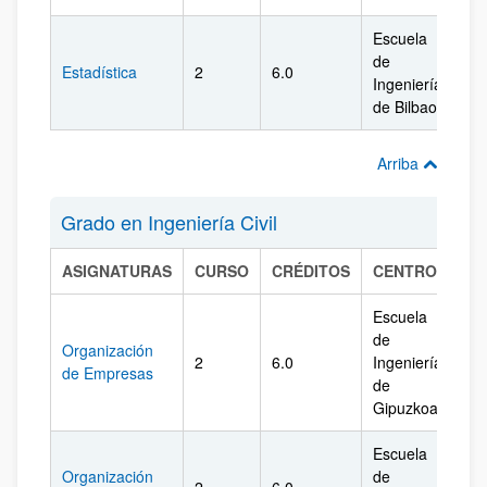
Escuela
de
Estadística
2
6.0
Biz
Ingeniería
de Bilbao
Arriba
Grado en Ingeniería Civil
ASIGNATURAS
CURSO
CRÉDITOS
CENTRO
CA
Escuela
de
Organización
2
6.0
Ingeniería
Gi
de Empresas
de
Gipuzkoa
Escuela
Organización
de