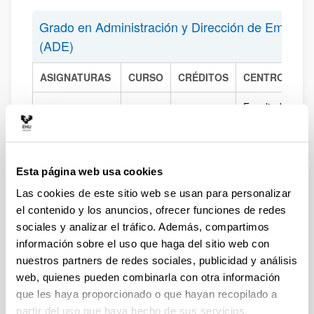
Grado en Administración y Dirección de Empres
(ADE)
ASIGNATURAS
CURSO
CRÉDITOS
CENTRO
C
Facultad
de
Economía de la
Economía
Empresa:
1
6.0
y
Ál
Organización y
Empresa.
Esta página web usa cookies
Dirección
Sección
Las cookies de este sitio web se usan para personalizar
Álava
el contenido y los anuncios, ofrecer funciones de redes
Facultad
sociales y analizar el tráfico. Además, compartimos
de
información sobre el uso que haga del sitio web con
Economía de la
Economía
Empresa:
nuestros partners de redes sociales, publicidad y análisis
1
6.0
y
Gi
Organización y
web, quienes pueden combinarla con otra información
Empresa.
Dirección
que les haya proporcionado o que hayan recopilado a
Sección
partir del uso que haya hecho de sus servicios.
Gipuzkoa