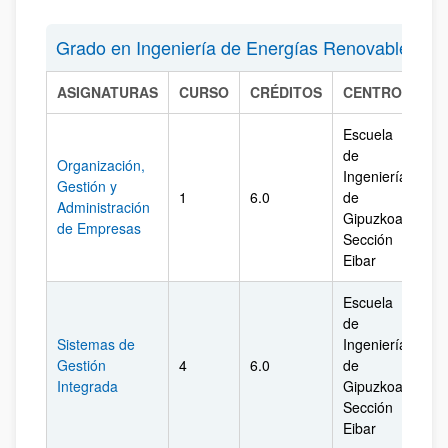
Grado en Ingeniería de Energías Renovables
ASIGNATURAS
CURSO
CRÉDITOS
CENTRO
CA
Escuela
de
Organización,
Ingeniería
Gestión y
1
6.0
de
Gi
Administración
Gipuzkoa.
de Empresas
Sección
Eibar
Escuela
de
Sistemas de
Ingeniería
Gestión
4
6.0
de
Gi
Integrada
Gipuzkoa.
Sección
Eibar