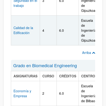
Seguridad en el
3
6.0
Ingeniería
Gi
trabajo
de
Gipuzkoa
Escuela
de
Calidad de la
4
6.0
Ingeniería
Gi
Edificación
de
Gipuzkoa
Arriba
Grado en Biomedical Engineering
ASIGNATURAS
CURSO
CRÉDITOS
CENTRO
CA
Escuela
Economía y
de
2
6.0
Biz
Empresa
Ingeniería
de Bilbao