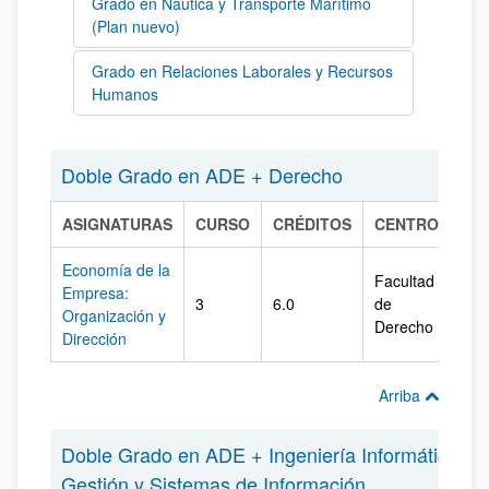
Grado en Náutica y Transporte Marítimo
(Plan nuevo)
Grado en Relaciones Laborales y Recursos
Humanos
Doble Grado en ADE + Derecho
ASIGNATURAS
CURSO
CRÉDITOS
CENTRO
CA
Economía de la
Facultad
Empresa:
3
6.0
de
Gip
Organización y
Derecho
Dirección
Arriba
Doble Grado en ADE + Ingeniería Informática de
Gestión y Sistemas de Información