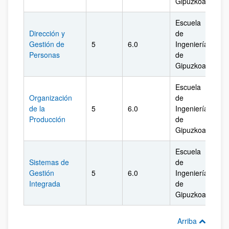
Gipuzkoa
Escuela
Dirección y
de
Gestión de
5
6.0
Ingeniería
Gi
Personas
de
Gipuzkoa
Escuela
Organización
de
de la
5
6.0
Ingeniería
Gi
Producción
de
Gipuzkoa
Escuela
Sistemas de
de
Gestión
5
6.0
Ingeniería
Gi
Integrada
de
Gipuzkoa
Arriba