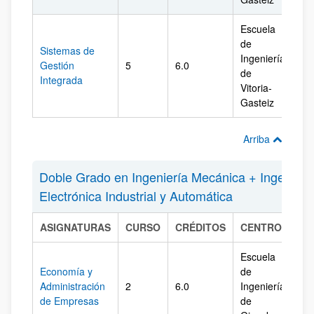
Escuela
de
Sistemas de
Ingeniería
Gestión
5
6.0
Ál
de
Integrada
Vitoria-
Gasteiz
Arriba
Doble Grado en Ingeniería Mecánica + Ingenierí
Electrónica Industrial y Automática
ASIGNATURAS
CURSO
CRÉDITOS
CENTRO
CA
Escuela
Economía y
de
Administración
2
6.0
Ingeniería
Gi
de Empresas
de