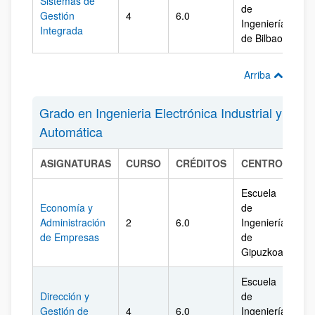
Sistemas de
de
Gestión
4
6.0
Biz
Ingeniería
Integrada
de Bilbao
Arriba
Grado en Ingenieria Electrónica Industrial y
Automática
ASIGNATURAS
CURSO
CRÉDITOS
CENTRO
CA
Escuela
Economía y
de
Administración
2
6.0
Ingeniería
Gi
de Empresas
de
Gipuzkoa
Escuela
Dirección y
de
Gestión de
4
6.0
Ingeniería
Gi