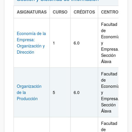
ASIGNATURAS
CURSO
CRÉDITOS
CENTRO
CA
Facultad
de
Economía de la
Economía
Empresa:
1
6.0
y
Ál
Organización y
Empresa.
Dirección
Sección
Álava
Facultad
de
Organización
Economía
de la
5
6.0
y
Ál
Producción
Empresa.
Sección
Álava
Facultad
de