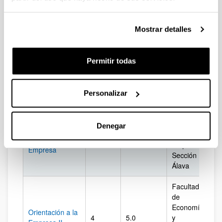
Facultad
Mostrar detalles
de
Economía
Orientación a la
3
5.0
y
Gi
Empresa I
Permitir todas
Empresa.
Sección
Gipuzkoa
Personalizar
Facultad
de
Gestión de la
Economía
Denegar
Responsabilidad
4
6.0
y
Ál
Social en la
Empresa.
Empresa
Sección
Álava
Facultad
de
Economía
Orientación a la
4
5.0
y
Gi