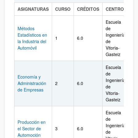
ASIGNATURAS
CURSO
CRÉDITOS
CENTRO
CA
Escuela
Métodos
de
Estadísticos en
Ingeniería
1
6.0
Ál
la Industria del
de
Automóvil
Vitoria-
Gasteiz
Escuela
de
Economía y
Ingeniería
Administración
2
6.0
Ál
de
de Empresas
Vitoria-
Gasteiz
Escuela
de
Producción en
Ingeniería
el Sector de
3
6.0
Ál
de
Automoción