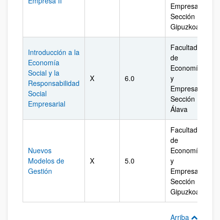
Empresa II
Empresa.
Sección
Gipuzkoa
Facultad
Introducción a la
de
Economía
Economía
Social y la
X
6.0
y
Ál
Responsabilidad
Empresa.
Social
Sección
Empresarial
Álava
Facultad
de
Nuevos
Economía
Modelos de
X
5.0
y
Gi
Gestión
Empresa.
Sección
Gipuzkoa
Arriba