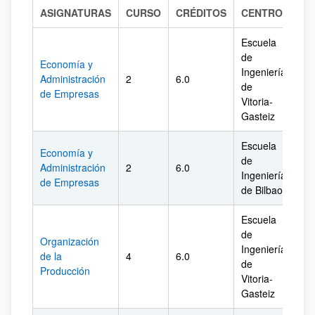
ASIGNATURAS
CURSO
CRÉDITOS
CENTRO
CA
Escuela
de
Economía y
Ingeniería
Administración
2
6.0
Ál
de
de Empresas
Vitoria-
Gasteiz
Escuela
Economía y
de
Administración
2
6.0
Biz
Ingeniería
de Empresas
de Bilbao
Escuela
de
Organización
Ingeniería
de la
4
6.0
Ál
de
Producción
Vitoria-
Gasteiz