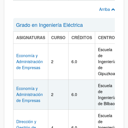
Arriba
Grado en Ingeniería Eléctrica
ASIGNATURAS
CURSO
CRÉDITOS
CENTRO
CA
Escuela
Economía y
de
Administración
2
6.0
Ingeniería
Gi
de Empresas
de
Gipuzkoa
Escuela
Economía y
de
Administración
2
6.0
Biz
Ingeniería
de Empresas
de Bilbao
Escuela
Dirección y
de
Gestión de
4
6.0
Ingeniería
Gi