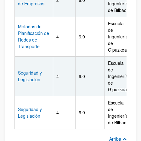
2
6.0
Biz
de Empresas
Ingeniería
de Bilbao
Escuela
Métodos de
de
Planificación de
4
6.0
Ingeniería
Gi
Redes de
de
Transporte
Gipuzkoa
Escuela
de
Seguridad y
4
6.0
Ingeniería
Gi
Legislación
de
Gipuzkoa
Escuela
Seguridad y
de
4
6.0
Biz
Legislación
Ingeniería
de Bilbao
Arriba