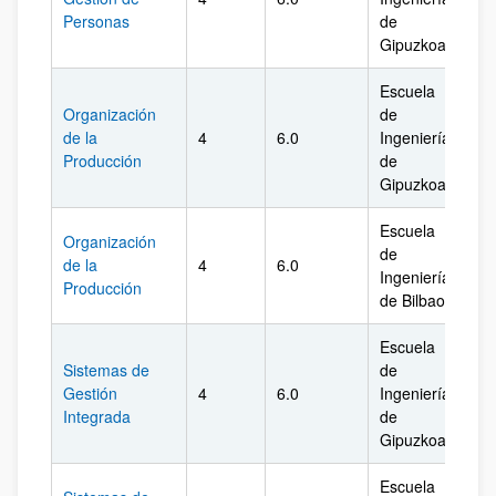
Personas
de
Gipuzkoa
Escuela
Organización
de
de la
4
6.0
Ingeniería
Gi
Producción
de
Gipuzkoa
Escuela
Organización
de
de la
4
6.0
Biz
Ingeniería
Producción
de Bilbao
Escuela
Sistemas de
de
Gestión
4
6.0
Ingeniería
Gi
Integrada
de
Gipuzkoa
Escuela