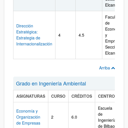
Elcano
Facultad
de
Dirección
Economía
Estratégica:
4
4.5
y
Estrategia de
Empresa.
Internacionalización
Sección
Elcano
Arriba
Grado en Ingeniería Ambiental
ASIGNATURAS
CURSO
CRÉDITOS
CENTRO
CA
Escuela
Economía y
de
Organización
2
6.0
Biz
Ingeniería
de Empresas
de Bilbao