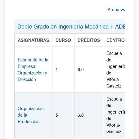
Arriba
Doble Grado en Ingeniería Mecánica + ADE
ASIGNATURAS
CURSO
CRÉDITOS
CENTRO
CA
Escuela
Economía de la
de
Empresa:
Ingeniería
1
6.0
Ál
Organización y
de
Dirección
Vitoria-
Gasteiz
Escuela
de
Organización
Ingeniería
de la
5
6.0
Ál
de
Producción
Vitoria-
Gasteiz