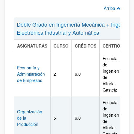
Arriba
Doble Grado en Ingeniería Mecánica + Ingenierí
Electrónica Industrial y Automática
ASIGNATURAS
CURSO
CRÉDITOS
CENTRO
CA
Escuela
de
Economía y
Ingeniería
Administración
2
6.0
Ál
de
de Empresas
Vitoria-
Gasteiz
Escuela
de
Organización
Ingeniería
de la
5
6.0
Ál
de
Producción
Vitoria-
Gasteiz