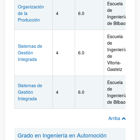
Escuela
Organización
de
de la
4
6.0
Biz
Ingeniería
Producción
de Bilbao
Escuela
de
Sistemas de
Ingeniería
Gestión
4
6.0
Ál
de
Integrada
Vitoria-
Gasteiz
Escuela
Sistemas de
de
Gestión
4
6.0
Biz
Ingeniería
Integrada
de Bilbao
Arriba
Grado en Ingeniería en Automoción