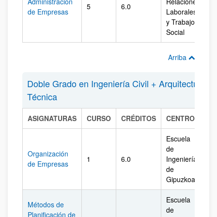
Administración
Relaciones
5
6.0
Bi
de Empresas
Laborales
y Trabajo
Social
Arriba
Doble Grado en Ingeniería Civil + Arquitectura
Técnica
ASIGNATURAS
CURSO
CRÉDITOS
CENTRO
CA
Escuela
de
Organización
1
6.0
Ingeniería
Gi
de Empresas
de
Gipuzkoa
Escuela
Métodos de
de
Planificación de