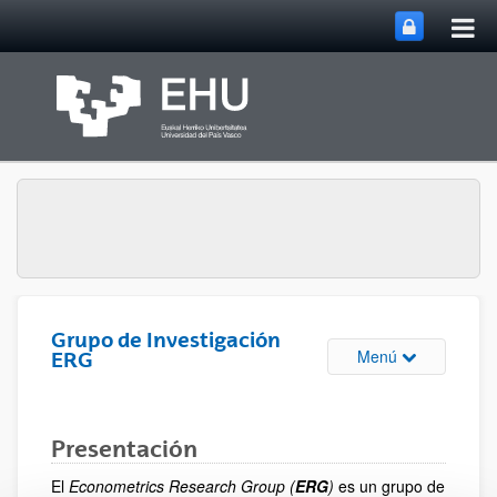
Abri
Saltar al contenido principal
me
prin
Grupo de Investigación
Abrir/cerrar m
Menú
ERG
Presentación
El
Econometrics Research Group (
ERG
)
es un grupo de