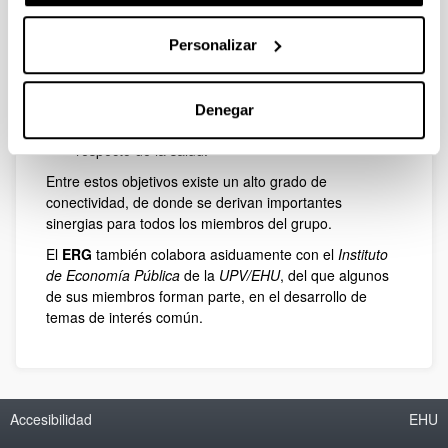
sucesivas no independientes,
El diseño de metodologías de evaluación de
territorios inteligentes en la sociedad del
Personalizar
conocimiento, así como
La construcción de contrastes de bondad de
ajuste, y
Denegar
La realización de estudios de calidad de vida
respecto de la salud.
Entre estos objetivos existe un alto grado de
conectividad, de donde se derivan importantes
sinergias para todos los miembros del grupo.
El
ERG
también colabora asiduamente con el
Instituto
de Economía Pública
de la
UPV/EHU
, del que algunos
de sus miembros forman parte, en el desarrollo de
temas de interés común.
Accesibilidad
EHU