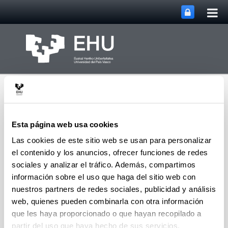
Abri
Saltar al contenido principal
me
prin
Esta página web usa cookies
Las cookies de este sitio web se usan para personalizar
el contenido y los anuncios, ofrecer funciones de redes
Departamento de
Filología Inglesa y
sociales y analizar el tráfico. Además, compartimos
Alemana y Traducción e
información sobre el uso que haga del sitio web con
Abrir/cerrar m
Menú
Interpretación
nuestros partners de redes sociales, publicidad y análisis
web, quienes pueden combinarla con otra información
que les haya proporcionado o que hayan recopilado a
Tesis
partir del uso que haya hecho de sus servicios.