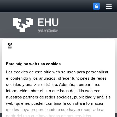
Abri
Saltar al contenido principal
me
prin
Esta página web usa cookies
Las cookies de este sitio web se usan para personalizar
el contenido y los anuncios, ofrecer funciones de redes
Departamento de
Abrir/cerrar m
Menú
Fisiología
sociales y analizar el tráfico. Además, compartimos
información sobre el uso que haga del sitio web con
nuestros partners de redes sociales, publicidad y análisis
web, quienes pueden combinarla con otra información
que les haya proporcionado o que hayan recopilado a
partir del uso que haya hecho de sus servicios.