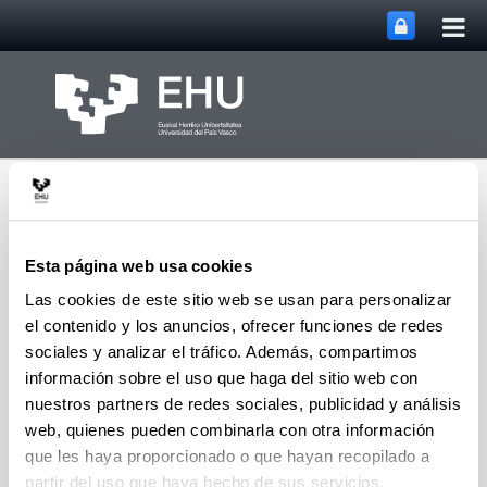
Abri
Saltar al contenido principal
me
prin
Esta página web usa cookies
Las cookies de este sitio web se usan para personalizar
el contenido y los anuncios, ofrecer funciones de redes
Departamento de
Filosofía de los Valores y
sociales y analizar el tráfico. Además, compartimos
Abrir/cerrar m
Menú
Antropología Social
información sobre el uso que haga del sitio web con
nuestros partners de redes sociales, publicidad y análisis
web, quienes pueden combinarla con otra información
Enlaces de interés
que les haya proporcionado o que hayan recopilado a
partir del uso que haya hecho de sus servicios.