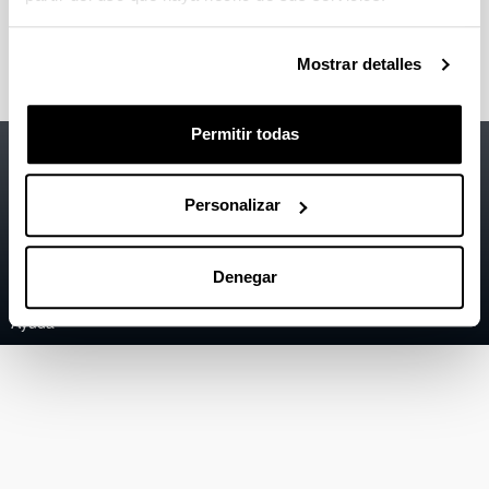
Asociación Vasca de Antropología (ANKULEGI)
Portal de éticas aplicadas Dilemata
Mostrar detalles
Permitir todas
Accesibilidad
EHU
Información legal
Personalizar
Contacto
Mapa
Denegar
Ayuda