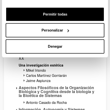
Desigualdades en el Contexto de la
Globalización
Cuidados, afectos y sexualidad
Permitir todas
Maggie Bullen
La Expresión de la Subjetividad en las
Artes
Personalizar
Mikel Iriondo
Carlos Martínez Gorriarán
Denegar
Jaime Aspiunza
El Testimonio en los Genocidios del Siglo
XX
Una investigación estética
Mikel Iriondo
Carlos Martínez Gorriarán
Jaime Aspiunza
Aspectos Filosóficos de la Organización
Biológica y Cognitiva desde la biología y
la Bioética de Sistemas
Antonio Casado da Rocha
Información, Autonomía y Sistemas