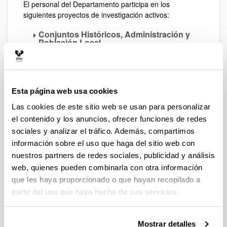
El personal del Departamento participa en los
siguientes proyectos de investigación activos:
Conjuntos Históricos, Administración y
Población Local
Implementación de un modelo de
participación ciudadana en el plan director de
conservación y restauración de la muralla de
Salinillas de Buradón
Esta página web usa cookies
Iñaki Arrieta
Las cookies de este sitio web se usan para personalizar
¿Acaso no hay Diosas en el Olimpo?
el contenido y los anuncios, ofrecer funciones de redes
Práctica deportiva y sistema de género: una
sociales y analizar el tráfico. Además, compartimos
visión desde las jóvenes vascas
información sobre el uso que haga del sitio web con
Carmen Díez
nuestros partners de redes sociales, publicidad y análisis
Jone Miren Hernández
web, quienes pueden combinarla con otra información
Hacia una Cartografía de la Participación
que les haya proporcionado o que hayan recopilado a
Invisible
partir del uso que haya hecho de sus servicios.
Proyectando mapas para la intervención local
de las mujeres
Jone Miren Hernández
Mostrar detalles