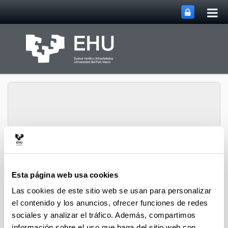
Abri
Saltar al contenido principal
me
prin
Abrir/cerrar m
Menú
GANDERE
Esta página web usa cookies
Las cookies de este sitio web se usan para personalizar
Contexto
el contenido y los anuncios, ofrecer funciones de redes
sociales y analizar el tráfico. Además, compartimos
información sobre el uso que haga del sitio web con