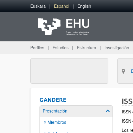
Saltar al contenido principal
Euskara
Español
English
Perfiles
Estudios
Estructura
Investigación
GANDERE
ISS
Presentación
Mostrar/ocult
ISSN 
ISSN 
Miembros
Los r