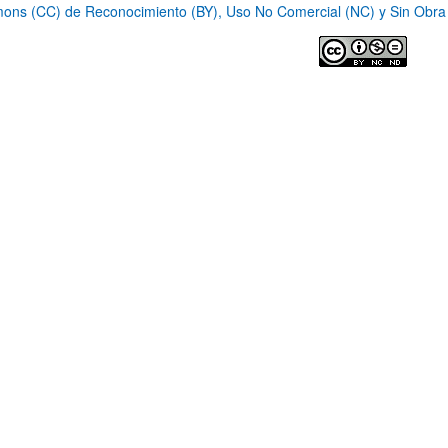
ns (CC) de Reconocimiento (BY), Uso No Comercial (NC) y Sin Obra D
ar subpáginas
ar subpáginas
ar subpáginas