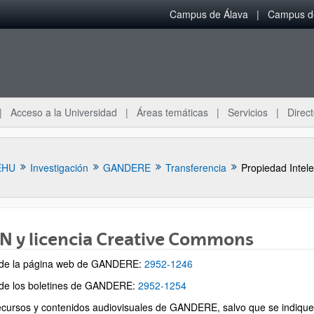
Campus de Álava
Campus de
Acceso a la Universidad
Áreas temáticas
Servicios
Direct
EHU
Investigación
GANDERE
Transferencia
Propiedad Intelec
N y licencia Creative Commons
ar subpáginas
de la página web de GANDERE:
2952-1246
de los boletines de GANDERE:
2952-1254
ecursos y contenidos audiovisuales de GANDERE, salvo que se indique 