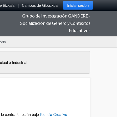
 Bizkaia
Campus de Gipuzkoa
Iniciar sesión
Grupo de Investigación GANDERE -
Socialización de Género y Contextos
Educativos
orio
tual e Industrial
lo contrario, están bajo
licencia Creative