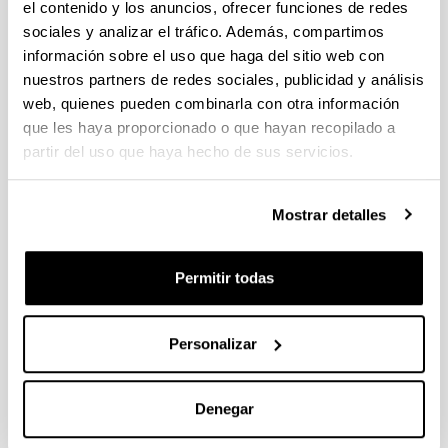
el contenido y los anuncios, ofrecer funciones de redes
sociales y analizar el tráfico. Además, compartimos
Simultaneous Episodes of Heavy
información sobre el uso que haga del sitio web con
Rainfall in Morocco and Southern
nuestros partners de redes sociales, publicidad y análisis
Alps: 2.Time Scales and Mapping of
web, quienes pueden combinarla con otra información
Remote and Local Evaporative
que les haya proporcionado o que hayan recopilado a
Sources
partir del uso que haya hecho de sus servicios.
Autoría:
Gangoiti, G.; Sáez de Cámara, E.; Alonso, L.; Iza, J.;
Mostrar detalles
García, J.A.; Valdenebro, V.; Gómez Navazo, M.C.;
García, E.
Año:
Permitir todas
2020
Revista:
Personalizar
Journal of Geophysical Research-Atmospheres
Volumen:
125, e2019JD030437
Denegar
DOI
:
10.1029/2019JD030437