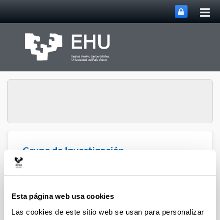
Abri
Saltar al contenido principal
me
prin
Grupo de Investigación
Abrir/cerrar m
Menú
Atmosférica
Esta página web usa cookies
Artículos (2020)
Las cookies de este sitio web se usan para personalizar