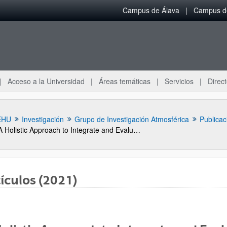
Campus de Álava
Campus de
Acceso a la Universidad
Áreas temáticas
Servicios
Direct
EHU
Investigación
Grupo de Investigación Atmosférica
Publicac
A Holistic Approach to Integrate and Evaluate Sustainable Development inHigher Education. The Case Study of the University of the Basque Country
ículos (2021)
ar subpáginas