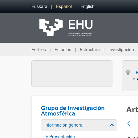
Saltar al contenido principal
Euskara
Español
English
Perfiles
Estudios
Estructura
Investigación
Grupo de Investigación
Art
Atmosférica
Información general
Mostrar/ocult
Presentación