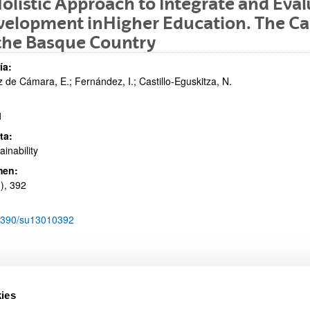
olistic Approach to Integrate and Eva
elopment inHigher Education. The Cas
the Basque Country
ía:
ar subpáginas
 de Cámara, E.; Fernández, I.; Castillo-Eguskitza, N.
1
ta:
ainability
men:
ar subpáginas
), 392
3390/su13010392
ies