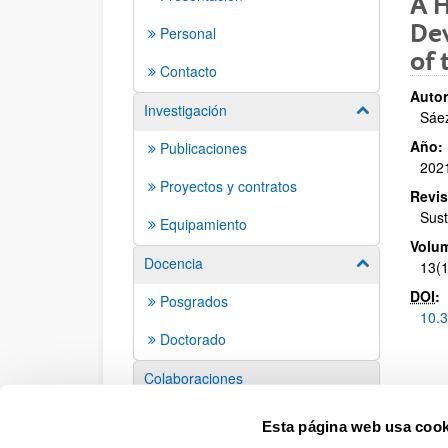
A H
Dev
Personal
of 
Contacto
Autor
Investigación
Mostrar/ocult
Sáez
Año:
Publicaciones
202
Proyectos y contratos
Revis
Sust
Equipamiento
Volu
Docencia
Mostrar/ocult
13(1
DOI
:
Posgrados
10.
Doctorado
Colaboraciones
Eventos
Esta página web usa cook