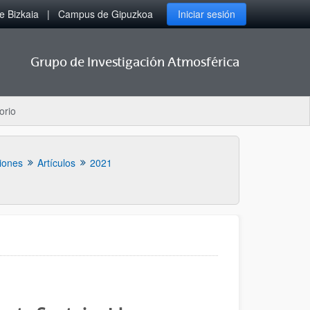
 Bizkaia
Campus de Gipuzkoa
Iniciar sesión
Grupo de Investigación Atmosférica
orio
iones
Artículos
2021