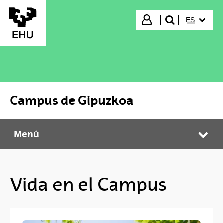
Saltar al contenido principal
IDIOMA S
Iniciar sesión
ES
buscar"
Campus de Gipuzkoa
Menú
Campus de Gipuzkoa
Abr
Vida en el Campus