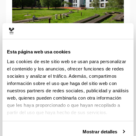
El Reglamento de uso puntual de espacios
interiores y exteriores del Campus de Gipuzkoa fue
Esta página web usa cookies
aprobado por Junta de Campus en sesión del 19 de
Las cookies de este sitio web se usan para personalizar
diciembre de 2014.
el contenido y los anuncios, ofrecer funciones de redes
sociales y analizar el tráfico. Además, compartimos
(Abre una nueva ventana)
Reglamento
(
PDF
, 158,45
KB
)
información sobre el uso que haga del sitio web con
nuestros partners de redes sociales, publicidad y análisis
(Abre una nueva ventana)
Impreso de solicitud
(
PDF
, 958,94
KB
)
web, quienes pueden combinarla con otra información
que les haya proporcionado o que hayan recopilado a
Tarifas espacios exteriores
partir del uso que haya hecho de sus servicios.
Mostrar detalles
Teléfono 943 018508.