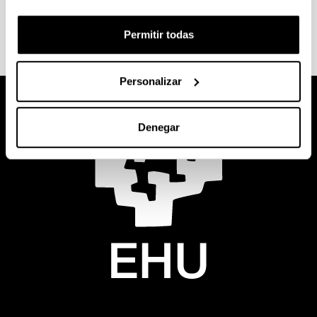
E-mail:
gipuzkoa.eo@ehu.eus
Permitir todas
Personalizar
Denegar