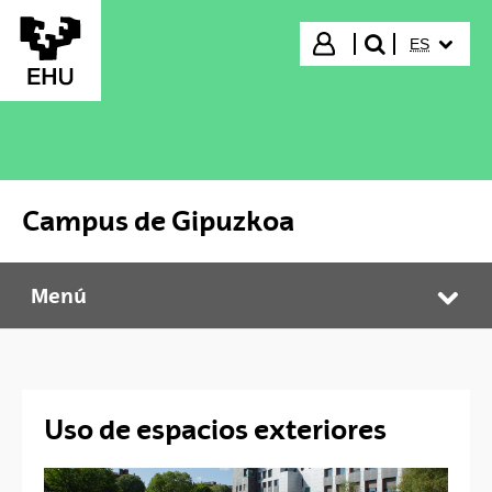
Saltar al contenido principal
IDIOMA S
Iniciar sesión
ES
buscar"
Campus de Gipuzkoa
Menú
Campus de Gipuzkoa
Abr
Uso de espacios exteriores